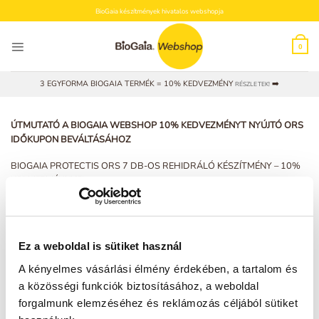
Skip
BioGaia készítmények hivatalos webshopja
to
content
0
3 EGYFORMA BIOGAIA TERMÉK = 10% KEDVEZMÉNY
➡️
RÉSZLETEK!
ÚTMUTATÓ A BIOGAIA WEBSHOP 10% KEDVEZMÉNYT NYÚJTÓ ORS
IDŐKUPON BEVÁLTÁSÁHOZ
BIOGAIA PROTECTIS ORS 7 DB-OS REHIDRÁLÓ KÉSZÍTMÉNY – 10%
KEDVEZMÉNNYEL
(i) A kupon a https://patika.biogaia.hu webshopban történő, BioGaia
Protectis ORS 7 db-os rehidráló termékre vonatkozó online vásárlás
során váltható be, 2022. november 28. 00:01 és 2022. december 2.
Ez a weboldal is sütiket használ
23:59 perc között leadott rendelések esetén, a készlet erejéig. Egy
megrendelés során több termék is rendelhető, de az adott
A kényelmes vásárlási élmény érdekében, a tartalom és
megrendelésen belül a kedvezmény egy doboz BioGaia Protectis ORS 7
a közösségi funkciók biztosításához, a weboldal
db-os rehidráló termékre érvényes.
forgalmunk elemzéséhez és reklámozás céljából sütiket
(ii) A promóciós ablakban kapott kupont az online rendelés során, a