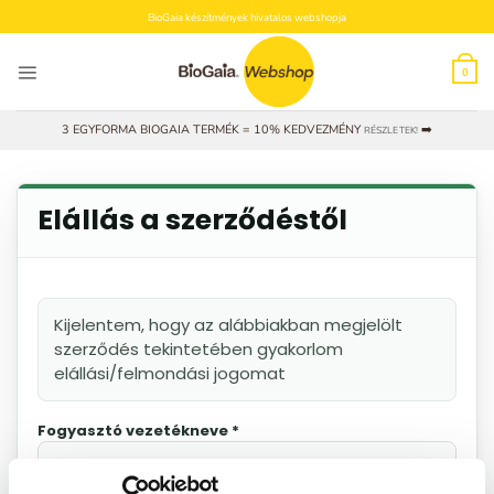
Skip
BioGaia készítmények hivatalos webshopja
to
content
0
3 EGYFORMA BIOGAIA TERMÉK = 10% KEDVEZMÉNY
➡️
RÉSZLETEK!
Elállás a szerződéstől
Kijelentem, hogy az alábbiakban megjelölt
szerződés tekintetében gyakorlom
elállási/felmondási jogomat
Fogyasztó vezetékneve *