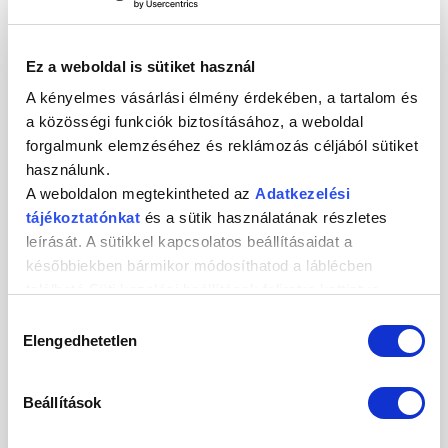
Fogyasztó keresztneve *
Ez a weboldal is sütiket használ
A kényelmes vásárlási élmény érdekében, a tartalom és
a közösségi funkciók biztosításához, a weboldal
Megrendelés azonosító *
forgalmunk elemzéséhez és reklámozás céljából sütiket
használunk.
A weboldalon megtekintheted az
Adatkezelési
tájékoztatónkat
és a sütik használatának részletes
leírását. A sütikkel kapcsolatos beállításaidat a
Email cím *
későbbiekben bármikor módosíthatod a láblécben
található Süti kezelési beállítások feliratra kattintva.
Hozzájárulás
Megjegyzés
Elengedhetetlen
kiválasztása
Beállítások