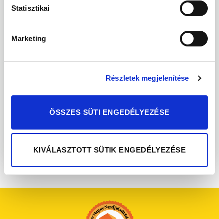
Statisztikai
Marketing
Az "Elállás megerősítése" megnyomásával Ön
elektronikus úton elállási nyilatkozatot tesz és
nyilatkozik, hogy megismerte és elfogadja az
elállási funkcióval kapcsolatban az
Részletek megjelenítése
adatkezelési tájékoztatóban
írtakat.
ÖSSZES SÜTI ENGEDÉLYEZÉSE
ELÁLLÁS MEGERŐSÍTÉSE
KIVÁLASZTOTT SÜTIK ENGEDÉLYEZÉSE