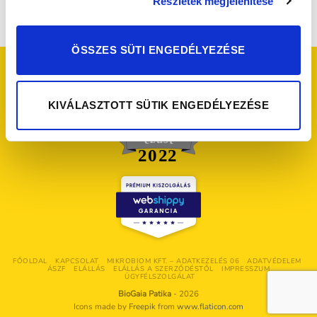
Részletek megjelenítése
ÖSSZES SÜTI ENGEDÉLYEZÉSE
KIVÁLASZTOTT SÜTIK ENGEDÉLYEZÉSE
FŐOLDAL
KAPCSOLAT
MIKROBIOM KFT. – ADATKEZELÉS 06
ADATVÉDELEM
ÁSZF
ELÁLLÁS
ELÁLLÁS A SZERZŐDÉSTŐL
IMPRESSZUM
ÜGYFÉLSZOLGÁLAT
BioGaia Patika
- 2026
Icons made by
Freepik
from
www.flaticon.com