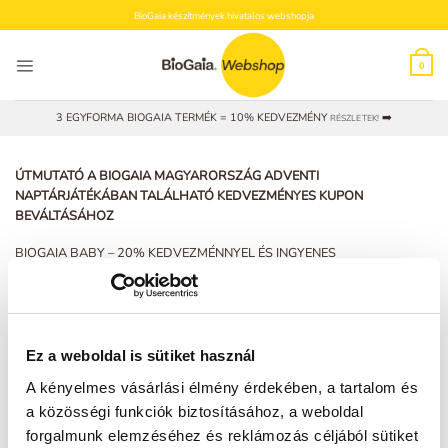
Skip
BioGaia készítmények hivatalos webshopja
to
content
0
3 EGYFORMA BIOGAIA TERMÉK = 10% KEDVEZMÉNY
➡️
RÉSZLETEK!
ÚTMUTATÓ A BIOGAIA MAGYARORSZÁG ADVENTI
NAPTÁRJÁTÉKÁBAN TALÁLHATÓ KEDVEZMÉNYES KUPON
BEVÁLTÁSÁHOZ
BIOGAIA BABY – 20% KEDVEZMÉNNYEL ÉS INGYENES
KISZÁLLÍTÁSSAL
(i) A kupon a https://patika.biogaia.hu webshopban történő, BioGaia Baby
termékre vonatkozó online vásárlás során váltható be, 2021. december
23-án 0 óra 00 perc és 23 óra 59 perc között leadott rendelések esetén.
Ez a weboldal is sütiket használ
Egy megrendelés során több termék is rendelhető, és az adott
A kényelmes vásárlási élmény érdekében, a tartalom és
megrendelésen belül a kedvezmény minden BioGaia Baby termékre
érvényes.
a közösségi funkciók biztosításához, a weboldal
forgalmunk elemzéséhez és reklámozás céljából sütiket
(ii) A kupont az online rendelés során, a rendelés véglegesítése előtt