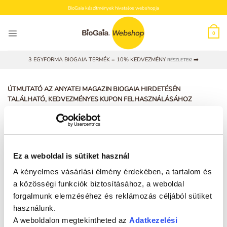
Skip
BioGaia készítmények hivatalos webshopja
to
content
0
3 EGYFORMA BIOGAIA TERMÉK = 10% KEDVEZMÉNY
➡️
RÉSZLETEK!
ÚTMUTATÓ AZ ANYATEJ MAGAZIN BIOGAIA HIRDETÉSÉN
TALÁLHATÓ, KEDVEZMÉNYES KUPON FELHASZNÁLÁSÁHOZ
(i) Az ANYATEJ20B kupon a BioGaia Baby és a BioGaia Baby + D-vitamin
termékekre vonatkozó, a
https://patika.biogaia.hu
webshopban történő,
online vásárlás során váltható be, legkésőbb 2023. december 31.
napjáig leadott rendelések esetén. Egy megrendelés során több termék is
Ez a weboldal is sütiket használ
rendelhető, de az adott megrendelésen belül a kedvezmény csak 1 db
BioGaia Baby vagy BioGaia Baby + D-vitamin termékre érvényes.
A kényelmes vásárlási élmény érdekében, a tartalom és
a közösségi funkciók biztosításához, a weboldal
(ii) A kupont az online rendelés során, a rendelés véglegesítése előtt
forgalmunk elemzéséhez és reklámozás céljából sütiket
szükséges rögzíteni, a rendelés véglegesítését követően, illetve
átvételnél utólag nem érvényesíthető. A kupon érvényesítése a
használunk.
webshopban a megrendelési adatok véglegesítése során a
A weboldalon megtekintheted az
Adatkezelési