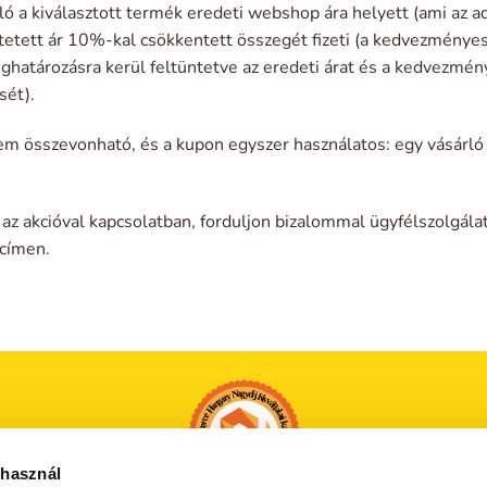
rló a kiválasztott termék eredeti webshop ára helyett (ami az
ntetett ár 10%-kal csökkentett összegét fizeti (a kedvezménye
határozásra kerül feltüntetve az eredeti árat és a kedvezmény
sét).
 összevonható, és a kupon egyszer használatos: egy vásárló
z akcióval kapcsolatban, forduljon bizalommal ügyfélszolgála
címen.
 használ