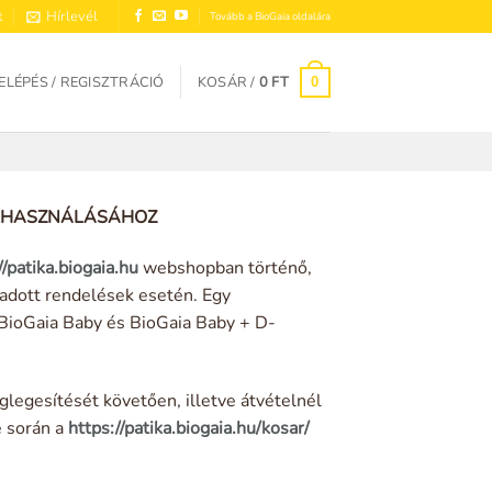
t
Hírlevél
Tovább a BioGaia oldalára
ELÉPÉS / REGISZTRÁCIÓ
KOSÁR /
0
FT
0
ELHASZNÁLÁSÁHOZ
//patika.biogaia.hu
webshopban történő,
eadott rendelések esetén. Egy
BioGaia Baby és BioGaia Baby + D-
églegesítését követően, illetve átvételnél
e során a
https://patika.biogaia.hu/kosar/