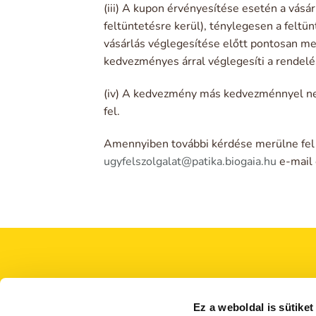
(iii) A kupon érvényesítése esetén a vásá
feltüntetésre kerül), ténylegesen a feltü
vásárlás véglegesítése előtt pontosan meg
kedvezményes árral véglegesíti a rendelé
(iv) A kedvezmény más kedvezménnyel nem
fel.
Amennyiben további kérdése merülne fel a
ugyfelszolgalat@patika.biogaia.hu
e-mail 
Ez a weboldal is sütiket