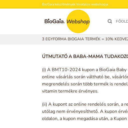
Skip
BioGaia készítmények hivatalos webshopja
to
content
FŐOL
3 EGYFORMA BIOGAIA TERMÉK = 10% KEDV
ÚTMUTATÓ A BABA-MAMA TUDAKOZÓ
(i) A BMT10-2024 kupon a BioGaia Baby 
online vásárlás során váltható be, vásár
megrendelés során több termék is rendel
vitamin termékre érvényes.
(ii) A kupont az online rendelés során, a 
utólag nem érvényesíthető. A kupon érv
oldalon, a kupon megadása után, a Kupon 