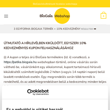
Skip
BioGaia készítmények hivatalos webshopja
to
content
0
3 EGYFORMA BIOGAIA TERMÉK = 10% KEDVEZMÉNY
➡️
RÉSZLETEK!
ÚTMUTATÓ A HÍRLEVÉLBEN KIKÜLDÖTT, EGYSZERI 10%
KEDVEZMÉNYES KUPON FELHASZNÁLÁSÁHOZ
(i) A kupon a teljes árú BioGaia termékekre (ld. ii) vonatkozó, a
https://patika.biogaia.hu
webshopban történő, online vásárlás során
váltható be, vásárlónként egy alkalommal, kupont tartalmazó hírlevél
kiküldésétől számított legkésőbb 2 héten (vagyis 14 naptári napon) belül
leadott rendelések esetén. Egy megrendelés során több termék is
rendelhető, és az adott megrendelésen belül a kedvezmény minden teljes
árú BioGaia termékre érvényes.
(ii) A kupon részletesen az alábbi, teljes árú BioGaia termékek vásárlása
esetén érvényesíthető:
–
BioGaia Protectis Baby csepp
Ez a weboldal is sütiket használ