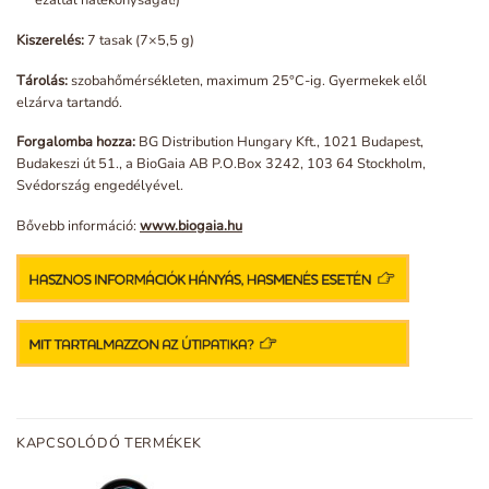
ezáltal hatékonyságát!)
Kiszerelés:
7 tasak (7×5,5 g)
Tárolás:
szobahőmérsékleten, maximum 25°C-ig. Gyermekek elől
elzárva tartandó.
Forgalomba hozza:
BG Distribution Hungary Kft., 1021 Budapest,
Budakeszi út 51., a BioGaia AB P.O.Box 3242, 103 64 Stockholm,
Svédország engedélyével.
Bővebb információ:
www.biogaia.hu
KAPCSOLÓDÓ TERMÉKEK