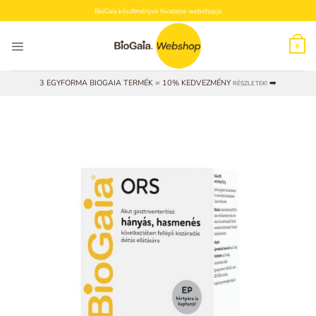
Skip
BioGaia készítmények hivatalos webshopja
to
content
0
3 EGYFORMA BIOGAIA TERMÉK = 10% KEDVEZMÉNY
➡️
RÉSZLETEK!