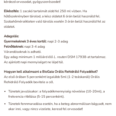
kérdezd orvosodat, gyógyszerészedet!
Elkészítés:
1 zacskó tartalmát oldd fel 250 ml vízben. Ha
hűtőszekrényben tárolod, a kész oldatot 6 órán belül használd fel.
Szobahőmérsékleten való tárolás esetén 3 órán belül használd fel az
oldatot.
Adagolás:
Gyermekeknek 3 éves kortól:
napi 2-3 adag
Felnőtteknek:
napi 3-4 adag
Várandósoknak is adható.
Egy adag minimum 1 milliárd élő
L. reuteri
DSM 17938-at tartalmaz.
Az ajánlott napi mennyiséget ne lépd túl.
Hogyan kell alkalmazni a BioGaia Orális Rehidráló Folyadékot?
Az első órában 5 percenként legalább 5ml (1-2 teáskanál) Orális
Rehidráló Folyadék bevitele a cél.
Tünetek javulásakor: a folyadékmennyiség növelése (10-20ml), a
frekvencia ritkítása (5-15 percenként).
Tünetek fennmaradása esetén, ha a beteg abnormálisan bágyadt, nem
akar inni, vagy nincs vizelete, keresd fel orvosodat!