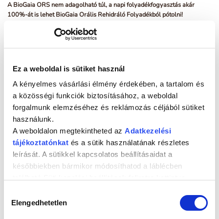
A BioGaia ORS nem adagolható túl, a napi folyadékfogyasztás akár
100%-át is lehet BioGaia Orális Rehidráló Folyadékból pótolni!
Összetevők:
dextróz, nátrium-citrát, kálium-klorid, nátrium-
klorid,
Limosilactobacillus* reuteri
DSM 17938 (Protectis®)**, cink-
szulfát.
*előzőleg
Lactobacillus
Ez a weboldal is sütiket használ
**A BioGaia által szabadalmaztatott baktériumtörzs, melynek
természetes élettere az emberi szervezet, megtalálható az anyatejben is.
A kényelmes vásárlási élmény érdekében, a tartalom és
EP2619007, EP2040723 számú védjegyoltalommal és további
a közösségi funkciók biztosításához, a weboldal
bejegyzett és bejegyzés alatt álló szabadalmakkal védve. A BioGaia és a
forgalmunk elemzéséhez és reklámozás céljából sütiket
Protectis a BioGaia AB tulajdonában álló bejegyzett védjegyek.
használunk.
3 in 1 termék: élőflórát,
L. reuteri
Protectis®-t és cinket is tartalmaz
A weboldalon megtekintheted az
Adatkezelési
Tehéntejfehérje-mentes – tehéntejfehérje-allergiában és prevencióban
tájékoztatónkat
és a sütik használatának részletes
is biztonságosan alkalmazható
leírását. A sütikkel kapcsolatos beállításaidat a
Laktózmentes – laktóz-intoleranciában szenvedők is fogyaszthatják
későbbiekben bármikor módosíthatod a láblécben
található Süti kezelési beállítások feliratra kattintva.
Szacharózmentes – cukorbetegek is fogyaszthatják
Nem tartalmaz adalékanyagokat, stabilizátort, antioxidánsokat
Hozzájárulás
Elengedhetetlen
kiválasztása
Nem tartalmaz ízesítőt – a semleges ízű folyadékot a betegek
szívesebben fogyasztják