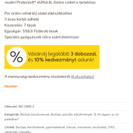
reuteri
Protectis®* élőflórát, illetve cinket is tartalmaz.
Por orális rehidráló oldat elkészítéséhez
3 éves kortól adható
Kiszerelés: 7 tasak
Egységár: 558,6 Ft/darab tasak
Speciális gyógyászati célra szánt élelmiszer
A mennyiségi kedvezmény részleteiről
itt olvashatsz!
Készleten
Cikkszám:
BG-1005-2
Kategóriák:
BioGaia készítmények
,
BioGaia speciális készítmények
,
🚀 Mi legyen az úti
patikában?
Címkék:
BioGaia
,
felnőtteknek
,
gyermekeknek
,
hányás
,
hasmenés
,
kiszáradás
,
ORS
,
rehidrálás
,
útipatika