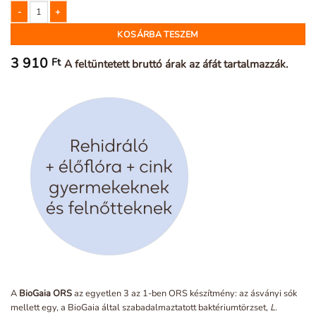
BioGaia ORS, por rehidráló oldat készítéséhez, 3 éves kortól mennyiség
KOSÁRBA TESZEM
3 910
Ft
A feltüntetett bruttó árak az áfát tartalmazzák.
A
BioGaia
ORS
az egyetlen 3 az 1-ben ORS készítmény: az ásványi sók
mellett egy, a BioGaia által szabadalmaztatott baktériumtörzset,
L.