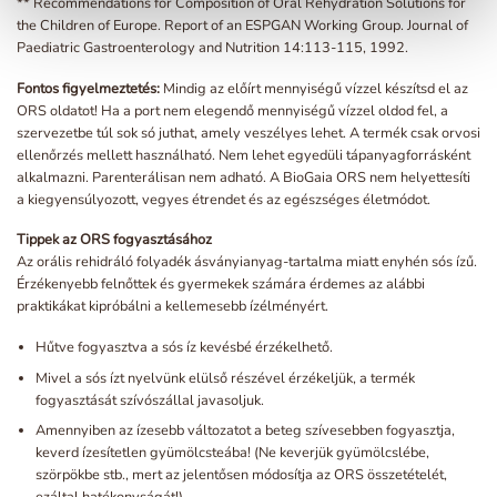
** Recommendations for Composition of Oral Rehydration Solutions for
the Children of Europe. Report of an ESPGAN Working Group. Journal of
Paediatric Gastroenterology and Nutrition 14:113-115, 1992.
Fontos figyelmeztetés:
Mindig az előírt mennyiségű vízzel készítsd el az
ORS oldatot! Ha a port nem elegendő mennyiségű vízzel oldod fel, a
szervezetbe túl sok só juthat, amely veszélyes lehet. A termék csak orvosi
ellenőrzés mellett használható. Nem lehet egyedüli tápanyagforrásként
alkalmazni. Parenterálisan nem adható. A BioGaia ORS nem helyettesíti
a kiegyensúlyozott, vegyes étrendet és az egészséges életmódot.
Tippek az ORS fogyasztásához
Az orális rehidráló folyadék ásványianyag-tartalma miatt enyhén sós ízű.
Érzékenyebb felnőttek és gyermekek számára érdemes az alábbi
praktikákat kipróbálni a kellemesebb ízélményért.
Hűtve fogyasztva a sós íz kevésbé érzékelhető.
Mivel a sós ízt nyelvünk elülső részével érzékeljük, a termék
fogyasztását szívószállal javasoljuk.
Amennyiben az ízesebb változatot a beteg szívesebben fogyasztja,
keverd ízesítetlen gyümölcsteába! (Ne keverjük gyümölcslébe,
szörpökbe stb., mert az jelentősen módosítja az ORS összetételét,