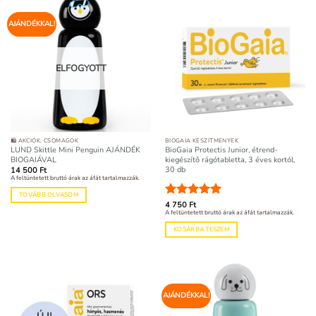
AJÁNDÉKKAL!
ELFOGYOTT
🛍️ AKCIÓK, CSOMAGOK
BIOGAIA KÉSZÍTMÉNYEK
LUND Skittle Mini Penguin AJÁNDÉK
BioGaia Protectis Junior, étrend-
BIOGAIÁVAL
kiegészítő rágótabletta, 3 éves kortól,
30 db
14 500
Ft
A feltüntetett bruttó árak az áfát tartalmazzák.
TOVÁBB OLVASOM
Értékelés:
4 750
Ft
5
A feltüntetett bruttó árak az áfát tartalmazzák.
/ 5
KOSÁRBA TESZEM
AJÁNDÉKKAL!