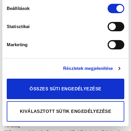
Beállítások
Átlagos tápérték:
Statisztikai
Marketing
Részletek megjelenítése
A BioGaia ORS összetétele megfelel az ESPGAN* javaslatának!**
ÖSSZES SÜTI ENGEDÉLYEZÉSE
KIVÁLASZTOTT SÜTIK ENGEDÉLYEZÉSE
* Európai Gyermek Gasztroenterológiai és Táplálkozástudományi
Társaság