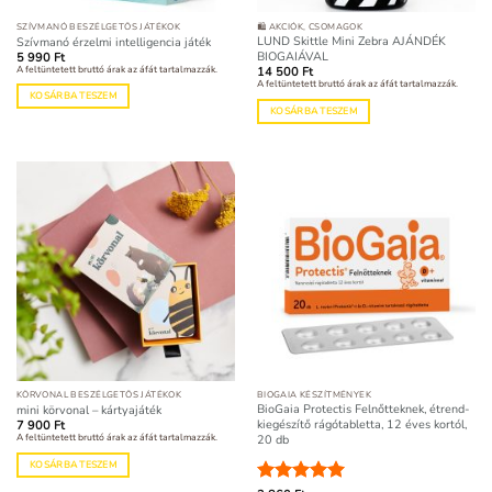
SZÍVMANÓ BESZÉLGETŐS JÁTÉKOK
🛍️ AKCIÓK, CSOMAGOK
LUND Skittle Mini Zebra AJÁNDÉK
Szívmanó érzelmi intelligencia játék
BIOGAIÁVAL
5 990
Ft
A feltüntetett bruttó árak az áfát tartalmazzák.
14 500
Ft
A feltüntetett bruttó árak az áfát tartalmazzák.
KOSÁRBA TESZEM
KOSÁRBA TESZEM
KÖRVONAL BESZÉLGETŐS JÁTÉKOK
BIOGAIA KÉSZÍTMÉNYEK
BioGaia Protectis Felnőtteknek, étrend-
mini körvonal – kártyajáték
kiegészítő rágótabletta, 12 éves kortól,
7 900
Ft
A feltüntetett bruttó árak az áfát tartalmazzák.
20 db
KOSÁRBA TESZEM