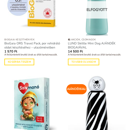
ELFOGYOTT
BIOGAIA KÉSZÍTMÉNYEK
🛍️ AKCIÓK, CSOMAGOK
BioGaia ORS Travel Pack, por rehidráló
LUND Skittle Mini Dog AJÁNDÉK
oldat készítéséhez – utazóméretben
BIOGAIÁVAL
1 570
Ft
14 500
Ft
A feltüntetett bruttó árak az áfát tartalmazzák.
A feltüntetett bruttó árak az áfát tartalmazzák.
KOSÁRBA TESZEM
TOVÁBB OLVASOM
AJÁNDÉKKAL!