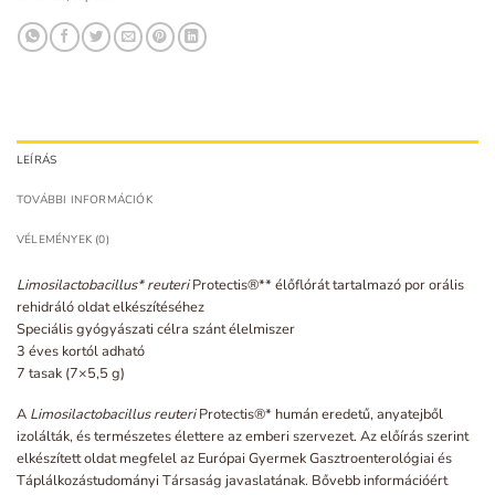
LEÍRÁS
TOVÁBBI INFORMÁCIÓK
VÉLEMÉNYEK (0)
Limosilactobacillus* reuteri
Protectis®** élőflórát tartalmazó por orális
rehidráló oldat elkészítéséhez
Speciális gyógyászati célra szánt élelmiszer
3 éves kortól adható
7 tasak (7×5,5 g)
A
Limosilactobacillus reuteri
Protectis®* humán eredetű, anyatejből
izolálták, és természetes élettere az emberi szervezet. Az előírás szerint
elkészített oldat megfelel az Európai Gyermek Gasztroenterológiai és
Táplálkozástudományi Társaság javaslatának. Bővebb információért