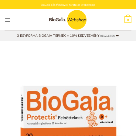
Skip
BioGaia készítmények hivatalos webshopja
to
content
0
3 EGYFORMA BIOGAIA TERMÉK = 10% KEDVEZMÉNY
➡️
RÉSZLETEK!