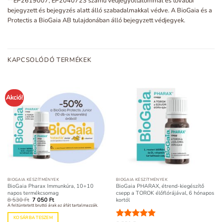
**EP2619007, EP2040723 számú védjegyoltalommal és további
bejegyzett és bejegyzés alatt álló szabadalmakkal védve. A BioGaia és a
Protectis a BioGaia AB tulajdonában álló bejegyzett védjegyek.
KAPCSOLÓDÓ TERMÉKEK
Akció!
BIOGAIA KÉSZÍTMÉNYEK
BIOGAIA KÉSZÍTMÉNYEK
BioGaia Pharax Immunkúra, 10+10
BioGaia PHARAX, étrend-kiegészítő
napos termékcsomag
csepp a TOROK élőflórájával, 6 hónapos
Original
Current
kortól
8 530
Ft
7 050
Ft
price
price
A feltüntetett bruttó árak az áfát tartalmazzák.
was:
is:
8
7
KOSÁRBA TESZEM
530 Ft.
050 Ft.