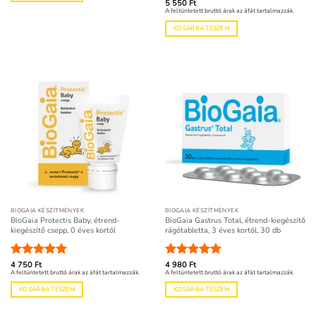
Értékelés:
5 550
Ft
A feltüntetett bruttó árak az áfát tartalmazzák.
4.98
/ 5
KOSÁRBA TESZEM
BIOGAIA KÉSZÍTMÉNYEK
BIOGAIA KÉSZÍTMÉNYEK
BioGaia Protectis Baby, étrend-
BioGaia Gastrus Total, étrend-kiegészítő
kiegészítő csepp, 0 éves kortól
rágótabletta, 3 éves kortól, 30 db
Értékelés:
4 750
Ft
Értékelés:
4 980
Ft
5
A feltüntetett bruttó árak az áfát tartalmazzák.
A feltüntetett bruttó árak az áfát tartalmazzák.
4.97
/ 5
/ 5
KOSÁRBA TESZEM
KOSÁRBA TESZEM