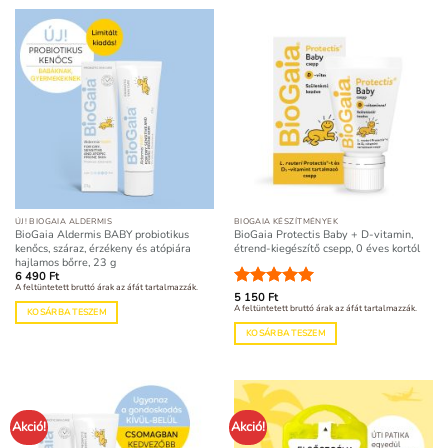
ÚJ! BIOGAIA ALDERMIS
BIOGAIA KÉSZÍTMÉNYEK
BioGaia Aldermis BABY probiotikus
BioGaia Protectis Baby + D-vitamin,
kenőcs, száraz, érzékeny és atópiára
étrend-kiegészítő csepp, 0 éves kortól
hajlamos bőrre, 23 g
6 490
Ft
A feltüntetett bruttó árak az áfát tartalmazzák.
Értékelés:
5 150
Ft
5
A feltüntetett bruttó árak az áfát tartalmazzák.
KOSÁRBA TESZEM
/ 5
KOSÁRBA TESZEM
Akció!
Akció!