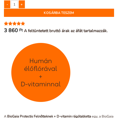
BioGaia Protectis Felnőtteknek, étrend-kiegészítő rágótabletta, 12 éves kortól, 20
KOSÁRBA TESZEM
3 860
Ft
Értékelés
61
5
A feltüntetett bruttó árak az áfát tartalmazzák.
az 5-ből,
értékelés
alapján
A
BioGaia Protectis
Felnőtteknek + D-vitamin rágótabletta
egy, a BioGaia