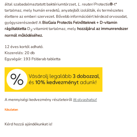
által szabadalmaztatott baktériumtörzset,
L. reuteri
Protectis
®
-t*
tartalmaz, mely humán eredetű, anyatejből izolálták, és természetes
élettere az emberi szervezet. Bővebb információért kérdezd orvosodat,
gyógyszerészedet! A
BioGaia Protectis Felnőtteknek + D-vitamin
rágótabletta
D
-vitamint tartalmaz, mely
hozzájárul az immunrendszer
3
normál működéséhez.
12 éves kortól adható.
Kiszerelés: 20 db
Egységár: 193 Ft/darab tabletta
A mennyiségi kedvezmény részleteiről
itt olvashatsz!
Készleten
Kérd hozzá ajándékunkat is!