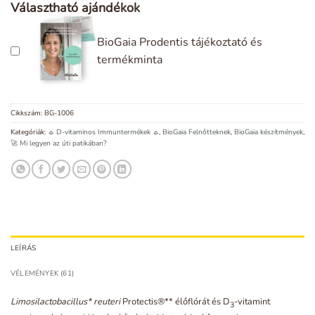
Választható ajándékok
BioGaia Prodentis tájékoztató és
termékminta
Cikkszám:
BG-1006
Kategóriák:
☼ D-vitaminos Immuntermékek ☼
,
BioGaia Felnőtteknek
,
BioGaia készítmények
,
🚀 Mi legyen az úti patikában?
LEÍRÁS
VÉLEMÉNYEK (61)
Limosilactobacillus* reuteri
Protectis®** élőflórát és D
-vitamint
3