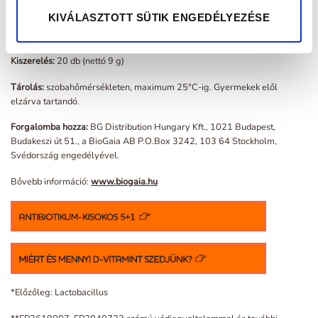
Fontos figyelmeztetés:
A BioGaia Protectis Felnőtteknek + D-vitamin
KIVÁLASZTOTT SÜTIK ENGEDÉLYEZÉSE
rágótabletta nem helyettesíti a kiegyensúlyozott, vegyes étrendet és az
egészséges életmódot.
Kiszerelés:
20 db (nettó 9 g)
Tárolás:
szobahőmérsékleten, maximum 25°C-ig. Gyermekek elől
elzárva tartandó.
Forgalomba hozza:
BG Distribution Hungary Kft., 1021 Budapest,
Budakeszi út 51., a BioGaia AB P.O.Box 3242, 103 64 Stockholm,
Svédország engedélyével.
Bővebb információ:
www.biogaia.hu
*Előzőleg: Lactobacillus