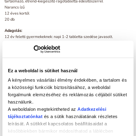
tartalmazó, étrend-kiegészítő rágótabletta édesítőszerrel
Narancs ízű
12 éves kortól
20 db
Adagolás:
12 év feletti gyermekeknek: napi 1-2 tabletta szedése javasolt.
Felnőtteknek, várandósoknak: napi 2 tabletta szedése javasolt.
Túlsúly esetén: napi 2-3 tabletta szedése javasolt.
Egy tabletta minimum 100 millió élő
L. reuteri
Protectis®-t és 800 NE
D
-vitamint tartalmaz.
3
Terápiás felhasználás esetén az adagolásról kérdezd orvosodat! Az
Ez a weboldal is sütiket használ
ajánlott napi mennyiséget ne lépd túl.
A kényelmes vásárlási élmény érdekében, a tartalom és
Összetevők:
izomalt, édesítőszer: xylitol,
Limosilactobacillus reuteri
DSM
a közösségi funkciók biztosításához, a weboldal
17938 (
L. reuteri
Protectis®), kalcium-sztearát, narancsaroma,
forgalmunk elemzéséhez és reklámozás céljából sütiket
savanyúságot szabályozó: citromsav, D
-vitamin (kolekalciferol).
3
használunk.
Tehéntejfehérje-mentes – tehéntejfehérje-allergiában szenvedők is
A weboldalon megtekintheted az
Adatkezelési
fogyaszthatják
tájékoztatónkat
és a sütik használatának részletes
Laktózmentes – laktóz-intoleranciában szenvedők is fogyaszthatják
leírását. A sütikkel kapcsolatos beállításaidat a
későbbiekben bármikor módosíthatod a láblécben
Szacharózmentes – cukorbetegek is fogyaszthatják