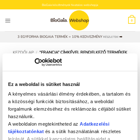
Skip
BioGaia készítmények hivatalos webshopja
to
content
0
3 EGYFORMA BIOGAIA TERMÉK = 10% KEDVEZMÉNY
➡️
RÉSZLETEK!
KEZDŐLAP
/
“FRANCIA” CÍMKÉVEL RENDELKEZŐ TERMÉKEK
SZŰRÉS
Ez a weboldal is sütiket használ
A kényelmes vásárlási élmény érdekében, a tartalom és
a közösségi funkciók biztosításához, a weboldal
forgalmunk elemzéséhez és reklámozás céljából sütiket
ÚJ!
használunk.
A weboldalon megtekintheted az
Adatkezelési
tájékoztatónkat
és a sütik használatának részletes
leírását. A sütikkel kapcsolatos beállításaidat a