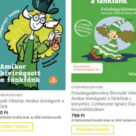
GYERMEKKÖNYVEK
Feladatgyűjtemény Bosnyák Viktó
MEKKÖNYVEK
Amikor kivirágzott a fánkfánk c.
yák Viktória: Amikor kivirágzott a
könyvhöz, Czirbeszné Ignácz Éva
fánk
összeállításában
90
Ft
799
Ft
üntetett bruttó árak az áfát tartalmazzák.
A feltüntetett bruttó árak az áfát tartalma
OSÁRBA TESZEM
KOSÁRBA TESZEM