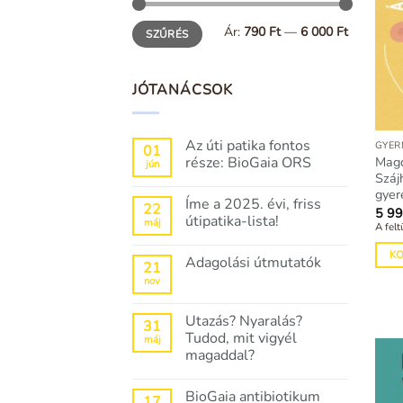
Min
Max
Ár:
790 Ft
—
6 000 Ft
SZŰRÉS
ár
ár
JÓTANÁCSOK
Az úti patika fontos
GYER
01
része: BioGaia ORS
Magd
jún
Száj
Nincs
gyer
hozzászólás
Íme a 2025. évi, friss
a(z)
22
5 9
Az
útipatika-lista!
máj
A felt
úti
patika
Nincs
fontos
hozzászólás
K
Adagolási útmutatók
része:
a(z)
21
BioGaia
Íme
nov
Nincs
ORS
a
hozzászólás
bejegyzéshez
2025.
a(z)
évi,
Adagolási
Utazás? Nyaralás?
friss
31
útmutatók
útipatika-
Tudod, mit vigyél
máj
bejegyzéshez
lista!
magaddal?
bejegyzéshez
Nincs
hozzászólás
BioGaia antibiotikum
a(z)
17