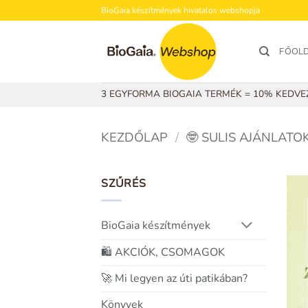
Skip
BioGaia készítmények hivatalos webshopja
to
content
FŐOL
3 EGYFORMA BIOGAIA TERMÉK = 10% KEDV
KEZDŐLAP
/
🤓 SULIS AJÁNLATO
SZŰRÉS
BioGaia készítmények
🛍️ AKCIÓK, CSOMAGOK
🚀 Mi legyen az úti patikában?
Könyvek