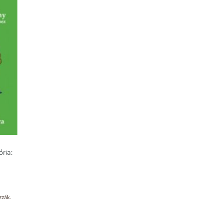
ria:
zzák.