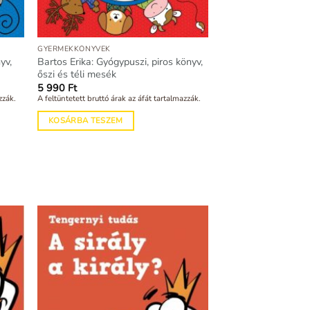
GYERMEKKÖNYVEK
yv,
Bartos Erika: Gyógypuszi, piros könyv,
őszi és téli mesék
5 990
Ft
zzák.
A feltüntetett bruttó árak az áfát tartalmazzák.
KOSÁRBA TESZEM