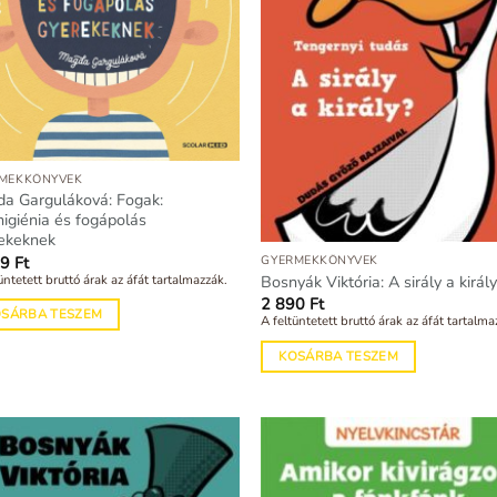
MEKKÖNYVEK
a Garguláková: Fogak:
higiénia és fogápolás
ekeknek
99
Ft
GYERMEKKÖNYVEK
üntetett bruttó árak az áfát tartalmazzák.
Bosnyák Viktória: A sirály a királ
2 890
Ft
OSÁRBA TESZEM
A feltüntetett bruttó árak az áfát tartalma
KOSÁRBA TESZEM