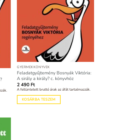
GYERMEKKÖNYVEK
Feladatgyűjtemény Bosnyák Viktória:
A sirály a király? c. könyvhöz
y?
2 490
Ft
A feltüntetett bruttó árak az áfát tartalmazzák.
zzák.
KOSÁRBA TESZEM