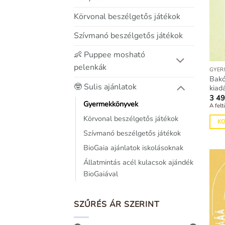
Körvonal beszélgetős játékok
Szívmanó beszélgetős játékok
👶 Puppee mosható
pelenkák
GYER
Bakó
🤓 Sulis ajánlatok
kiad
3 4
Gyermekkönyvek
A felt
Körvonal beszélgetős játékok
K
Szívmanó beszélgetős játékok
BioGaia ajánlatok iskolásoknak
Állatmintás acél kulacsok ajándék
BioGaiával
SZŰRÉS ÁR SZERINT