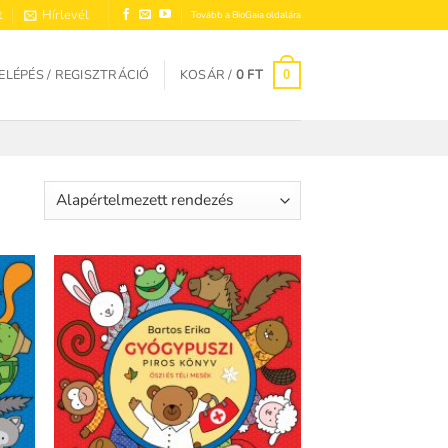
t
Hírlevél
Tovább a BioGaia oldalára
ELÉPÉS / REGISZTRÁCIÓ
KOSÁR /
0
FT
0