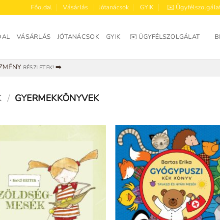
Főoldal
Vásárlás
Jótanácsok
GYIK
✉️ Ügyfélszolgála
DAL
VÁSÁRLÁS
JÓTANÁCSOK
GYIK
✉️ ÜGYFÉLSZOLGÁLAT
B
EZMÉNY
➡️
RÉSZLETEK!
K
/
GYERMEKKÖNYVEK