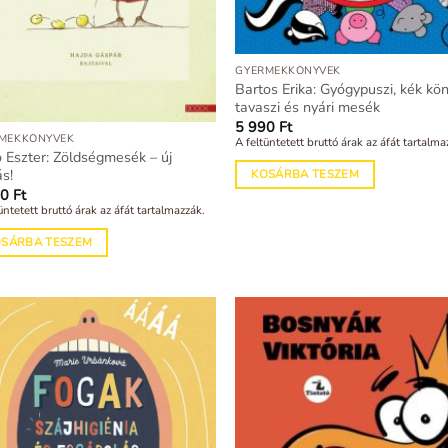
GYERMEKKÖNYVEK
Bartos Erika: Gyógypuszi, kék kön
tavaszi és nyári mesék
5 990
Ft
MEKKÖNYVEK
A feltüntetett bruttó árak az áfát tartalma
 Eszter: Zöldségmesék – új
ás!
KOSÁRBA TESZEM
90
Ft
üntetett bruttó árak az áfát tartalmazzák.
OSÁRBA TESZEM