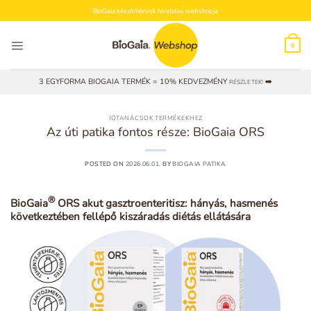
Skip
BioGaia készítmények hivatalos webshopja
to
content
0
3 EGYFORMA BIOGAIA TERMÉK = 10% KEDVEZMÉNY
➡️
RÉSZLETEK!
JÓTANÁCSOK TERMÉKEKHEZ
Az úti patika fontos része: BioGaia ORS
POSTED ON
2026.06.01.
BY
BIOGAIA PATIKA
®
BioGaia
ORS akut gasztroenteritisz: hányás, hasmenés
következtében fellépő kiszáradás diétás ellátására