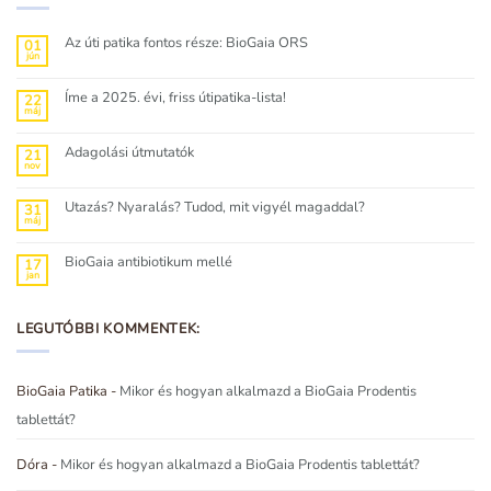
Az úti patika fontos része: BioGaia ORS
01
jún
Nincs
hozzászólás
a(z)
Az
Íme a 2025. évi, friss útipatika-lista!
22
úti
máj
patika
Nincs
fontos
hozzászólás
része:
a(z)
BioGaia
Íme
Adagolási útmutatók
21
ORS
a
nov
bejegyzéshez
2025.
Nincs
évi,
hozzászólás
friss
a(z)
útipatika-
Adagolási
Utazás? Nyaralás? Tudod, mit vigyél magaddal?
31
lista!
útmutatók
máj
bejegyzéshez
bejegyzéshez
Nincs
hozzászólás
a(z)
Utazás?
BioGaia antibiotikum mellé
17
Nyaralás?
jan
Tudod,
Nincs
mit
hozzászólás
vigyél
a(z)
magaddal?
BioGaia
bejegyzéshez
antibiotikum
LEGUTÓBBI KOMMENTEK:
mellé
bejegyzéshez
BioGaia Patika
-
Mikor és hogyan alkalmazd a BioGaia Prodentis
tablettát?
Dóra
-
Mikor és hogyan alkalmazd a BioGaia Prodentis tablettát?