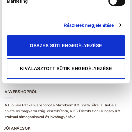
Marketing
Honlap
Részletek megjelenítése
ÖSSZES SÜTI ENGEDÉLYEZÉSE
A nevem, e-mail címem, és weboldalcímem mentése a
böngészőben a következő hozzászólásomhoz.
KIVÁLASZTOTT SÜTIK ENGEDÉLYEZÉSE
A WEBSHOPRÓL
A BioGaia Patika webshopot a Mikrobiom Kft. hozta létre, a BioGaia
hivatalos magyarországi disztribútora, a BG Distribution Hungary Kft.
szakmai támogatásával és jóváhagyásával.
JÓTANÁCSOK