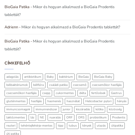
BioGaia Patika
-
Mikor és hogyan alkalmazd a BioGaia Prodentis
tablettát?
Adrienn
-
Mikor és hogyan alkalmazd a BioGaia Prodentis tablettát?
BioGaia Patika
-
Mikor és hogyan alkalmazd a BioGaia Prodentis
tablettát?
CÍMKEFELHŐ
adagolás
antibiotikum
Baby
baktérium
BioGaia
BioGaia Baby
bélbaktériumok
bélflóra
családi patika
csecsemő
csecsemőkor hasfájás
csecsemőkori hasfájás
csepp
cukormentes
diéta
fertőzések
Gastrus
gluténmentes
hasfájás
hasmenés
használat
Helicobacter pylori
hányás
immuncsomagok
immunrendszer
junior
kiszáradás
kólika
közösség
laktózmentes
láz
NE
nyaralás
ORF
ORS
probiotikum
Prodentis
reuteri
tehéntejfehérje-mentes
tipp
tubus
tények
utazás
útipatika
úti patika