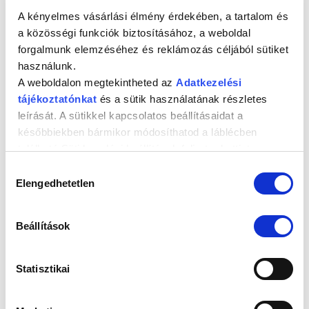
A kényelmes vásárlási élmény érdekében, a tartalom és
Íme a 2025. évi, friss útipatika-lista!
a közösségi funkciók biztosításához, a weboldal
forgalmunk elemzéséhez és reklámozás céljából sütiket
használunk.
Vélemény, hozzászólás?
A weboldalon megtekintheted az
Adatkezelési
tájékoztatónkat
és a sütik használatának részletes
Az e-mail címet nem tesszük közzé.
A kötelező mezőket
*
karakterrel jelöltük
leírását. A sütikkel kapcsolatos beállításaidat a
későbbiekben bármikor módosíthatod a láblécben
Hozzászólás
*
található Süti kezelési beállítások feliratra kattintva.
Hozzájárulás
Elengedhetetlen
kiválasztása
Beállítások
Név
*
Statisztikai
E-mail cím
*