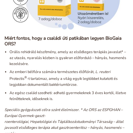
Miért fontos, hogy a családi úti patikában legyen BioGaia
ORS?
Orális rehidráló készítmény, amely az elsődleges terápiás javaslat* –
az utazás, nyaralás közben is gyakran előforduló – hányás, hasmenés
kezelésére.
Az emberi bélflóra számára természetes élőflórát,
L. reuteri
®
Protectis
-t tartalmaz, amely a világ egyik legtöbbet kutatott és
legjobban dokumentált baktériumtörzse.
Az egész család szedheti: adható gyermekeknek 3 éves kortól, illetve
felnőtteknek, időseknek is.
Speciális gyógyászati célra szánt élelmiszer. * Az ORS az ESPGHAN –
Európai Gyermek-gaszt-
roenterológiai, Hepatológiai és Táplálkozástudományi Társaság – által
javasolt elsődleges terápia akut gasztroenteritisz – hányás, hasmenés –