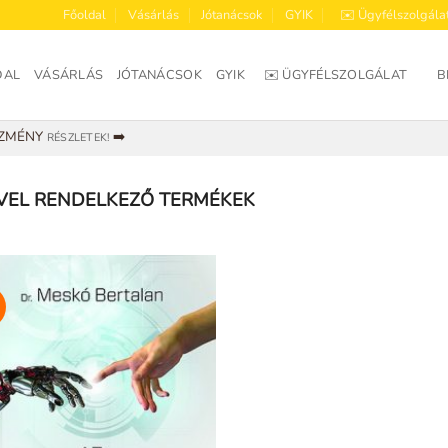
Főoldal
Vásárlás
Jótanácsok
GYIK
✉️ Ügyfélszolgála
DAL
VÁSÁRLÁS
JÓTANÁCSOK
GYIK
✉️ ÜGYFÉLSZOLGÁLAT
B
EZMÉNY
➡️
RÉSZLETEK!
VEL RENDELKEZŐ TERMÉKEK