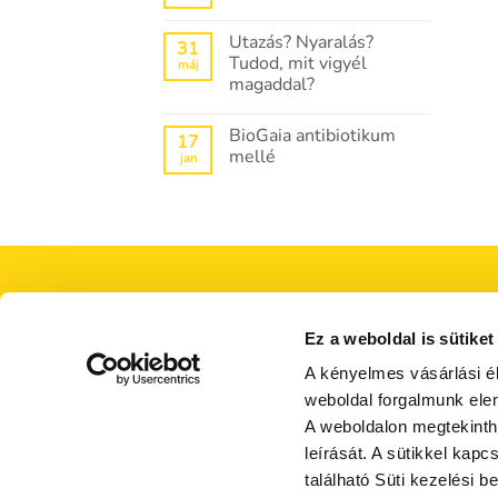
hozzászólás
bejegyzéshez
2025.
a(z)
évi,
Adagolási
Utazás? Nyaralás?
friss
31
útmutatók
útipatika-
Tudod, mit vigyél
máj
bejegyzéshez
lista!
magaddal?
bejegyzéshez
Nincs
hozzászólás
BioGaia antibiotikum
a(z)
17
Utazás?
mellé
jan
Nyaralás?
Tudod,
Nincs
mit
hozzászólás
vigyél
a(z)
magaddal?
BioGaia
bejegyzéshez
antibiotikum
mellé
bejegyzéshez
Ez a weboldal is sütiket
A kényelmes vásárlási é
weboldal forgalmunk ele
A weboldalon megtekint
leírását. A sütikkel kap
található Süti kezelési be