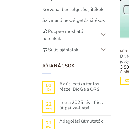
Körvonal beszélgetős játékok
Szívmanó beszélgetős játékok
👶 Puppee mosható
pelenkák
🤓 Sulis ajánlatok
KÖNY
Dr. 
jövőj
JÓTANÁCSOK
3 9
A felt
K
Az úti patika fontos
01
része: BioGaia ORS
jún
Nincs
hozzászólás
Íme a 2025. évi, friss
a(z)
22
Az
útipatika-lista!
máj
úti
patika
Nincs
fontos
hozzászólás
Adagolási útmutatók
része:
a(z)
21
BioGaia
Íme
nov
Nincs
ORS
a