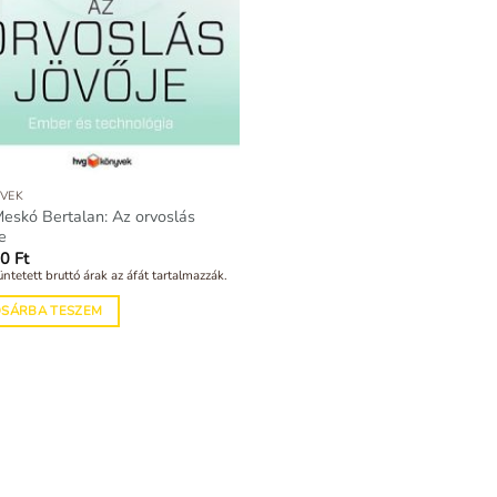
VEK
Meskó Bertalan: Az orvoslás
e
00
Ft
üntetett bruttó árak az áfát tartalmazzák.
OSÁRBA TESZEM