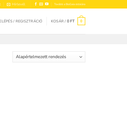
t
Hírlevél
Tovább a BioGaia oldalára
ELÉPÉS / REGISZTRÁCIÓ
KOSÁR /
0
FT
0