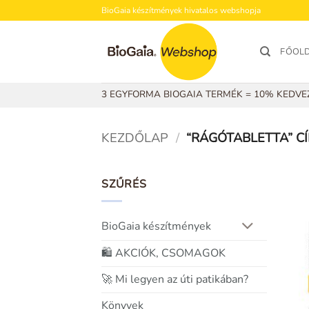
Skip
BioGaia készítmények hivatalos webshopja
to
content
FŐOL
3 EGYFORMA BIOGAIA TERMÉK = 10% KEDV
KEZDŐLAP
/
“RÁGÓTABLETTA” C
SZŰRÉS
BioGaia készítmények
🛍️ AKCIÓK, CSOMAGOK
🚀 Mi legyen az úti patikában?
Könyvek