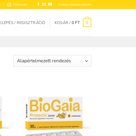
t
Hírlevél
Tovább a BioGaia oldalára
ELÉPÉS / REGISZTRÁCIÓ
KOSÁR /
0
FT
0