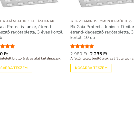
AIA AJÁNLATOK ISKOLÁSOKNAK
☼ D-VITAMINOS IMMUNTERMÉKEK ☼
aia Protectis Junior, étrend-
BioGaia Protectis Junior + D-vita
szítő rágótabletta, 3 éves kortól,
étrend-kiegészítő rágótabletta, 
b
kortól, 10 db
Original
Current
kelés:
50
Ft
5
Értékelés:
2 980
Ft
2 235
5
Ft
price
price
/ 5
üntetett bruttó árak az áfát tartalmazzák.
A feltüntetett bruttó árak az áfát tartalma
was:
is:
2
2
OSÁRBA TESZEM
KOSÁRBA TESZEM
980 Ft.
235 Ft.