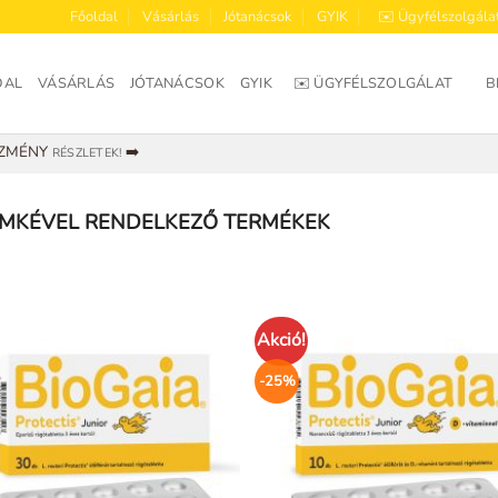
Főoldal
Vásárlás
Jótanácsok
GYIK
✉️ Ügyfélszolgála
DAL
VÁSÁRLÁS
JÓTANÁCSOK
GYIK
✉️ ÜGYFÉLSZOLGÁLAT
B
EZMÉNY
➡️
RÉSZLETEK!
ÍMKÉVEL RENDELKEZŐ TERMÉKEK
Akció!
-25%