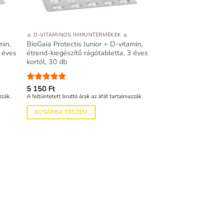
☼ D-VITAMINOS IMMUNTERMÉKEK ☼
min,
BioGaia Protectis Junior + D-vitamin,
3 éves
étrend-kiegészítő rágótabletta, 3 éves
kortól, 30 db
Értékelés:
5 150
Ft
5
/ 5
zzák.
A feltüntetett bruttó árak az áfát tartalmazzák.
KOSÁRBA TESZEM