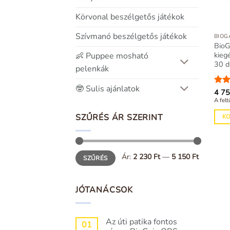
Körvonal beszélgetős játékok
Szívmanó beszélgetős játékok
BIOG
BioG
kiegé
👶 Puppee mosható
30 d
pelenkák
🤓 Sulis ajánlatok
Érté
4 7
/ 5
A felt
SZŰRÉS ÁR SZERINT
K
Min
Max
Ár:
2 230 Ft
—
5 150 Ft
SZŰRÉS
ár
ár
JÓTANÁCSOK
Az úti patika fontos
01