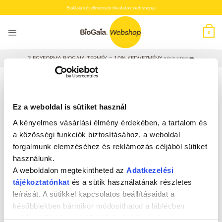
Skip
BioGaia készítmények hivatalos webshopja
to
content
0
3 EGYFORMA BIOGAIA TERMÉK = 10% KEDVEZMÉNY
➡️
RÉSZLETEK!
KEZDŐLAP
/
“ÚSZÓPELENKA” CÍMKÉVEL RENDELKEZŐ TERMÉKEK
SZŰRÉS
Ez a weboldal is sütiket használ
A kényelmes vásárlási élmény érdekében, a tartalom és
a közösségi funkciók biztosításához, a weboldal
forgalmunk elemzéséhez és reklámozás céljából sütiket
használunk.
A weboldalon megtekintheted az
Adatkezelési
tájékoztatónkat
és a sütik használatának részletes
leírását. A sütikkel kapcsolatos beállításaidat a
későbbiekben bármikor módosíthatod a láblécben
található Süti kezelési beállítások feliratra kattintva.