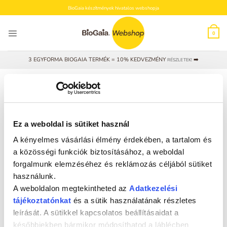
Skip
BioGaia készítmények hivatalos webshopja
to
content
0
3 EGYFORMA BIOGAIA TERMÉK = 10% KEDVEZMÉNY
➡️
RÉSZLETEK!
KEZDŐLAP
/
“UZSONNA” CÍMKÉVEL RENDELKEZŐ TERMÉKEK
SZŰRÉS
Ez a weboldal is sütiket használ
A kényelmes vásárlási élmény érdekében, a tartalom és
a közösségi funkciók biztosításához, a weboldal
forgalmunk elemzéséhez és reklámozás céljából sütiket
használunk.
ÚJ!
A weboldalon megtekintheted az
Adatkezelési
tájékoztatónkat
és a sütik használatának részletes
leírását. A sütikkel kapcsolatos beállításaidat a
későbbiekben bármikor módosíthatod a láblécben