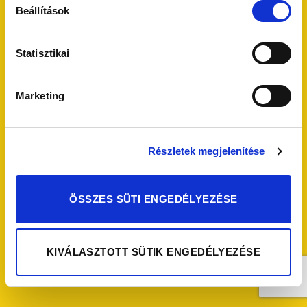
Beállítások
Statisztikai
Marketing
FŐOLDAL
KAPCSOLAT
MIKROBIOM KFT. – ADATKEZELÉS 06
ADATVÉDELEM
ÁSZF
ELÁLLÁS
ELÁLLÁS A SZERZŐDÉSTŐL
IMPRESSZUM
ÜGYFÉLSZOLGÁLAT
Részletek megjelenítése
BioGaia Patika
- 2026
Icons made by
Freepik
from
www.flaticon.com
ÖSSZES SÜTI ENGEDÉLYEZÉSE
KIVÁLASZTOTT SÜTIK ENGEDÉLYEZÉSE