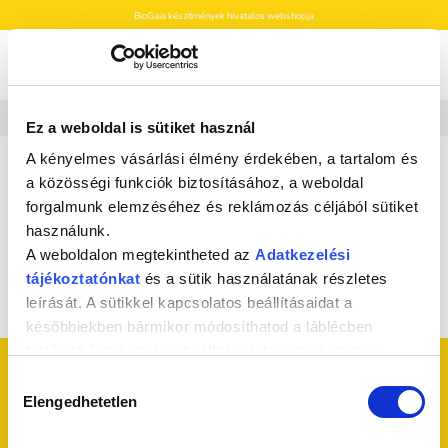
Skip
BioGaia készítmények hivatalos webshopja
to
content
0
3 EGYFORMA BIOGAIA TERMÉK = 10% KEDVEZMÉNY
➡️
RÉSZLETEK!
Ez a weboldal is sütiket használ
A kényelmes vásárlási élmény érdekében, a tartalom és
KEZDŐLAP
/
👶 PUPPEE MOSHATÓ PELENKÁK
/
PUPPEE
a közösségi funkciók biztosításához, a weboldal
PELENKABETÉT
forgalmunk elemzéséhez és reklámozás céljából sütiket
SZŰRÉS
használunk.
A weboldalon megtekintheted az
Adatkezelési
tájékoztatónkat
és a sütik használatának részletes
Egy termék se felelt meg a keresésnek.
leírását. A sütikkel kapcsolatos beállításaidat a
későbbiekben bármikor módosíthatod a láblécben
található Süti kezelési beállítások feliratra kattintva.
Hozzájárulás
Elengedhetetlen
kiválasztása