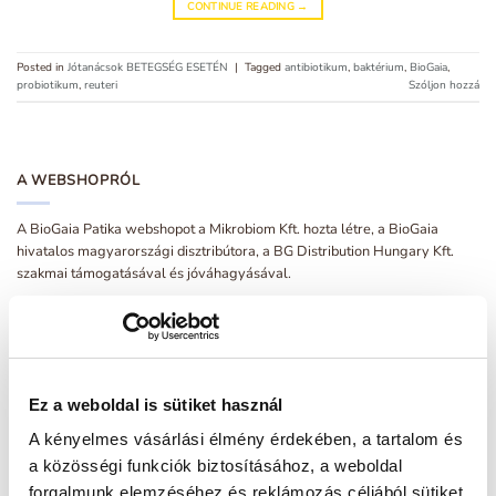
CONTINUE READING
→
Posted in
Jótanácsok BETEGSÉG ESETÉN
|
Tagged
antibiotikum
,
baktérium
,
BioGaia
,
probiotikum
,
reuteri
Szóljon hozzá
A WEBSHOPRÓL
A BioGaia Patika webshopot a Mikrobiom Kft. hozta létre, a BioGaia
hivatalos magyarországi disztribútora, a BG Distribution Hungary Kft.
szakmai támogatásával és jóváhagyásával.
JÓTANÁCSOK
Az úti patika fontos része: BioGaia ORS
01
jún
Nincs
Ez a weboldal is sütiket használ
hozzászólás
a(z)
Az
Íme a 2025. évi, friss útipatika-lista!
22
A kényelmes vásárlási élmény érdekében, a tartalom és
úti
máj
patika
Nincs
fontos
hozzászólás
a közösségi funkciók biztosításához, a weboldal
része:
a(z)
BioGaia
Íme
Adagolási útmutatók
21
forgalmunk elemzéséhez és reklámozás céljából sütiket
ORS
a