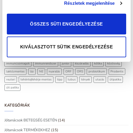
Részletek megjelenítése
tablettát?
CÍMKEFELHŐ
ÖSSZES SÜTI ENGEDÉLYEZÉSE
adagolás
antibiotikum
Baby
baktérium
BioGaia
BioGaia Baby
bélbaktériumok
bélflóra
családi patika
csecsemő
csecsemőkor hasfájás
KIVÁLASZTOTT SÜTIK ENGEDÉLYEZÉSE
csecsemőkori hasfájás
csepp
cukormentes
diéta
fertőzések
Gastrus
gluténmentes
hasfájás
hasmenés
használat
Helicobacter pylori
hányás
immuncsomagok
immunrendszer
junior
kiszáradás
kólika
közösség
laktózmentes
láz
NE
nyaralás
ORF
ORS
probiotikum
Prodentis
reuteri
tehéntejfehérje-mentes
tipp
tubus
tények
utazás
útipatika
úti patika
KATEGÓRIÁK
Jótanácsok BETEGSÉG ESETÉN
(14)
Jótanácsok TERMÉKEKHEZ
(15)