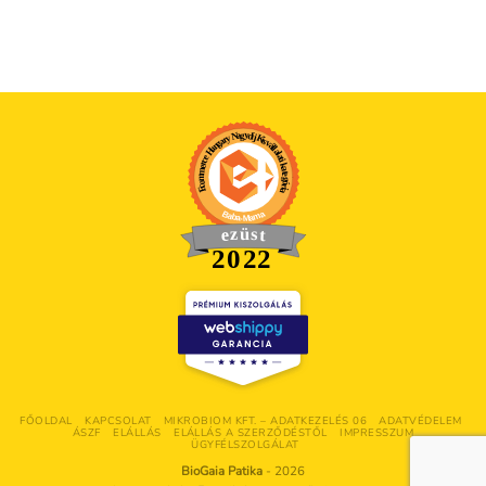
FŐOLDAL
KAPCSOLAT
MIKROBIOM KFT. – ADATKEZELÉS 06
ADATVÉDELEM
ÁSZF
ELÁLLÁS
ELÁLLÁS A SZERZŐDÉSTŐL
IMPRESSZUM
ÜGYFÉLSZOLGÁLAT
BioGaia Patika
- 2026