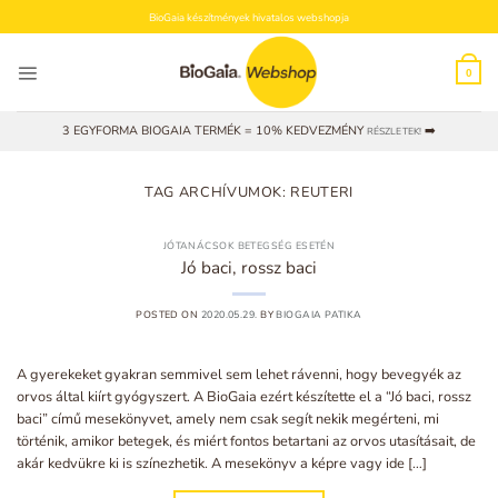
Skip
BioGaia készítmények hivatalos webshopja
to
content
0
3 EGYFORMA BIOGAIA TERMÉK = 10% KEDVEZMÉNY
➡️
RÉSZLETEK!
TAG ARCHÍVUMOK:
REUTERI
JÓTANÁCSOK BETEGSÉG ESETÉN
Jó baci, rossz baci
POSTED ON
2020.05.29.
BY
BIOGAIA PATIKA
A gyerekeket gyakran semmivel sem lehet rávenni, hogy bevegyék az
orvos által kiírt gyógyszert. A BioGaia ezért készítette el a “Jó baci, rossz
baci” című mesekönyvet, amely nem csak segít nekik megérteni, mi
történik, amikor betegek, és miért fontos betartani az orvos utasításait, de
akár kedvükre ki is színezhetik. A mesekönyv a képre vagy ide […]