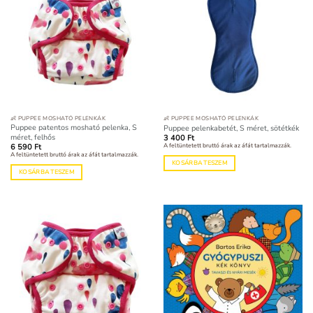
👶 PUPPEE MOSHATÓ PELENKÁK
👶 PUPPEE MOSHATÓ PELENKÁK
Puppee patentos mosható pelenka, S
Puppee pelenkabetét, S méret, sötétkék
méret, felhős
3 400
Ft
A feltüntetett bruttó árak az áfát tartalmazzák.
6 590
Ft
A feltüntetett bruttó árak az áfát tartalmazzák.
KOSÁRBA TESZEM
KOSÁRBA TESZEM