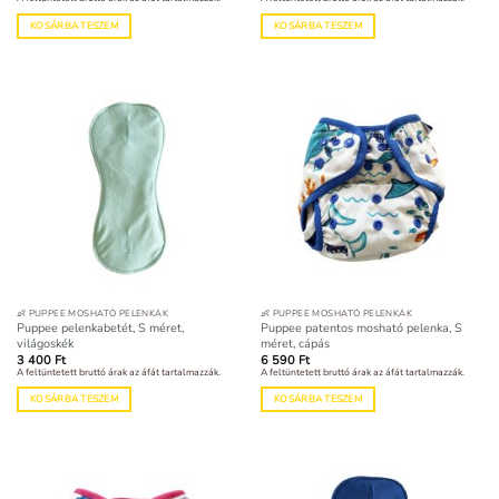
KOSÁRBA TESZEM
KOSÁRBA TESZEM
👶 PUPPEE MOSHATÓ PELENKÁK
👶 PUPPEE MOSHATÓ PELENKÁK
Puppee pelenkabetét, S méret,
Puppee patentos mosható pelenka, S
világoskék
méret, cápás
3 400
Ft
6 590
Ft
A feltüntetett bruttó árak az áfát tartalmazzák.
A feltüntetett bruttó árak az áfát tartalmazzák.
KOSÁRBA TESZEM
KOSÁRBA TESZEM