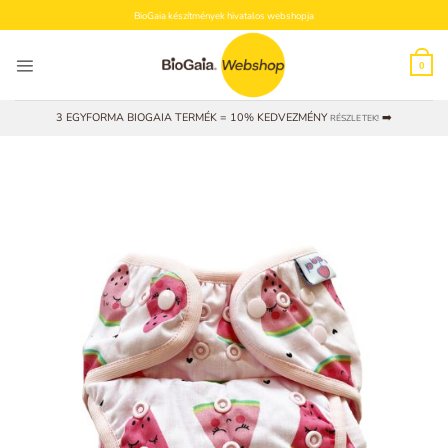
Skip
BioGaia készítmények hivatalos webshopja
to
content
0
3 EGYFORMA BIOGAIA TERMÉK = 10% KEDVEZMÉNY
➡️
RÉSZLETEK!