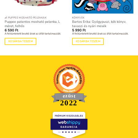
👶 PUPPEE MOSHATÓ PELENKÁK
KÖNYVEK
Puppee patentos mosható pelenka, L
Bartos Erika: Gyógypuszi, kék könyv,
méret, felhős
tavaszi és nyári mesék
6 590
Ft
5 990
Ft
A feltüntetett bruttó árak az áfát tartalmazzák.
A feltüntetett bruttó árak az áfát tartalmazzák.
KOSÁRBA TESZEM
KOSÁRBA TESZEM