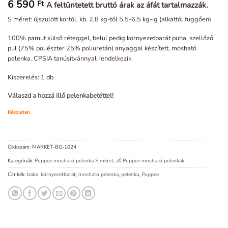
6 590
Ft
A feltüntetett bruttó árak az áfát tartalmazzák.
S méret: újszülött kortól, kb. 2,8 kg-tól 5,5-6,5 kg-ig (alkattól függően)
100% pamut külső réteggel, belül pedig környezetbarát puha, szellőző
pul (75% poliészter 25% poliuretán) anyaggal készített, mosható
pelenka. CPSIA tanúsítvánnyal rendelkezik.
Kiszerelés: 1 db
Válaszd a hozzá illő pelenkabetéttel!
Készleten
Cikkszám:
MARKET-BG-1024
Kategóriák:
Puppee mosható pelenka S méret
,
👶 Puppee mosható pelenkák
Címkék:
baba
,
környezetbarát
,
mosható pelenka
,
pelenka
,
Puppee