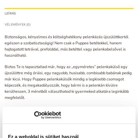
LEÍRÁS
VÉLEMÉNYEK (0)
Biztonságos, kényelmes és költséghatékony pelenkázás újszülöttkortól
egészen a szobatisztaságig! Nem csak a Puppee betétekkel, hanem
hajtogatott tetrával, prefolddal, más betéttel vagy pelenkabelsővel is
használható.
Biztos Te is tapasztaltad már, hogy az „egyméretes” pelenkakülső egy
újszülöttre még óriási, egy nagyobb, husisabb, combisabb babának pedig
már kicsi. Hogy Puppee pelenkakülsők mindig a legkisebb csomagot
képezzék, és megakadályozzák, hogy bármi is a pelenkán kívülre
kerülhessen, 3 méretből választhatod ki gyermeked alkatára leginkább
megfelelőt.
S: újszülött kortól, kb. 2,8 kg-tól 5,5-6,5 kg-ig (alkattól függően)
M: kb. 5,5-6,5 kg-tól 10-12 kg-ig (alkattól függően)
L: kb. 9-10 kg-tól
Ez a weboldal is sütiket használ
Méretválasztáskor vedd figyelembe, hogy a súly mellett a testalkatnak is