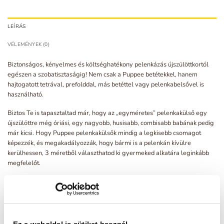
LEÍRÁS
VÉLEMÉNYEK (0)
Biztonságos, kényelmes és költséghatékony pelenkázás újszülöttkortól
egészen a szobatisztaságig! Nem csak a Puppee betétekkel, hanem
hajtogatott tetrával, prefolddal, más betéttel vagy pelenkabelsővel is
használható.
Biztos Te is tapasztaltad már, hogy az „egyméretes” pelenkakülső egy
újszülöttre még óriási, egy nagyobb, husisabb, combisabb babának pedig
már kicsi. Hogy Puppee pelenkakülsők mindig a legkisebb csomagot
képezzék, és megakadályozzák, hogy bármi is a pelenkán kívülre
kerülhessen, 3 méretből választhatod ki gyermeked alkatára leginkább
megfelelőt.
S: újszülött kortól, kb. 2,8 kg-tól 5,5-6,5 kg-ig (alkattól függően)
M: kb. 5,5-6,5 kg-tól 10-12 kg-ig (alkattól függően)
L: kb. 9-10 kg-tól