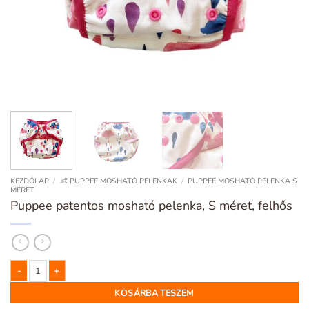
KEZDŐLAP
/
👶 PUPPEE MOSHATÓ PELENKÁK
/
PUPPEE MOSHATÓ PELENKA S
MÉRET
Puppee patentos mosható pelenka, S méret, felhős
Puppee patentos mosható pelenka, S méret, felhős mennyiség
KOSÁRBA TESZEM