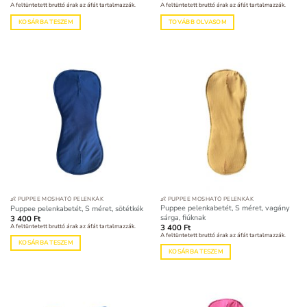
A feltüntetett bruttó árak az áfát tartalmazzák.
A feltüntetett bruttó árak az áfát tartalmazzák.
KOSÁRBA TESZEM
TOVÁBB OLVASOM
👶 PUPPEE MOSHATÓ PELENKÁK
👶 PUPPEE MOSHATÓ PELENKÁK
Puppee pelenkabetét, S méret, vagány
Puppee pelenkabetét, S méret, sötétkék
sárga, fiúknak
3 400
Ft
A feltüntetett bruttó árak az áfát tartalmazzák.
3 400
Ft
A feltüntetett bruttó árak az áfát tartalmazzák.
KOSÁRBA TESZEM
KOSÁRBA TESZEM