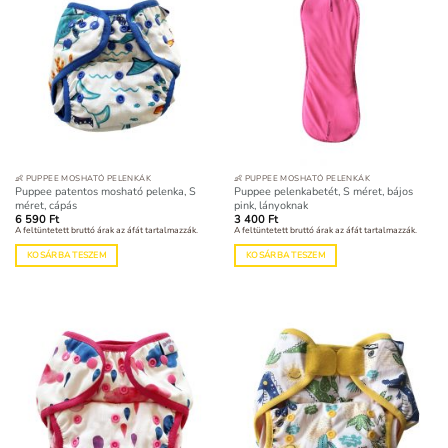
👶 PUPPEE MOSHATÓ PELENKÁK
👶 PUPPEE MOSHATÓ PELENKÁK
Puppee patentos mosható pelenka, S
Puppee pelenkabetét, S méret, bájos
méret, cápás
pink, lányoknak
6 590
Ft
3 400
Ft
A feltüntetett bruttó árak az áfát tartalmazzák.
A feltüntetett bruttó árak az áfát tartalmazzák.
KOSÁRBA TESZEM
KOSÁRBA TESZEM