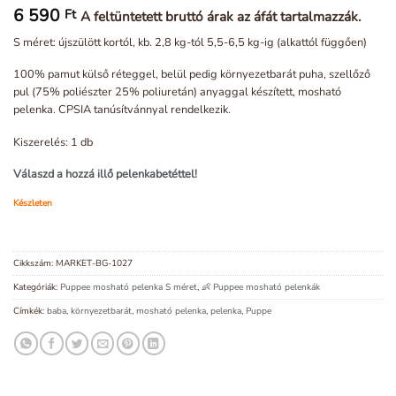
6 590
Ft
A feltüntetett bruttó árak az áfát tartalmazzák.
S méret: újszülött kortól, kb. 2,8 kg-tól 5,5-6,5 kg-ig (alkattól függően)
100% pamut külső réteggel, belül pedig környezetbarát puha, szellőző
pul (75% poliészter 25% poliuretán) anyaggal készített, mosható
pelenka. CPSIA tanúsítvánnyal rendelkezik.
Kiszerelés: 1 db
Válaszd a hozzá illő pelenkabetéttel!
Készleten
Cikkszám:
MARKET-BG-1027
Kategóriák:
Puppee mosható pelenka S méret
,
👶 Puppee mosható pelenkák
Címkék:
baba
,
környezetbarát
,
mosható pelenka
,
pelenka
,
Puppe