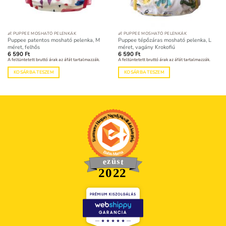
👶 PUPPEE MOSHATÓ PELENKÁK
👶 PUPPEE MOSHATÓ PELENKÁK
Puppee patentos mosható pelenka, M
Puppee tépőzáras mosható pelenka, L
méret, felhős
méret, vagány Krokofiú
6 590
Ft
6 590
Ft
A feltüntetett bruttó árak az áfát tartalmazzák.
A feltüntetett bruttó árak az áfát tartalmazzák.
KOSÁRBA TESZEM
KOSÁRBA TESZEM