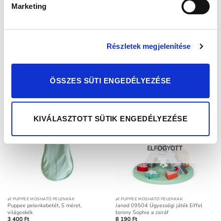
Marketing
Ezek a külsők combszárnyasok, a hozzá való betétek bepatentolhatóak, és
prefold tartó fülekkel is rendelkeznek elöl és hátul is. Ha
Puppee
pelenkabetéttel
használod a külsőt, a betétet elég bepatentolnod, ne tedd
be a fülek alá.
Részletek megjelenítése
KAPCSOLÓDÓ TERMÉKEK
ÖSSZES SÜTI ENGEDÉLYEZÉSE
KIVÁLASZTOTT SÜTIK ENGEDÉLYEZÉSE
ELFOGYOTT
👶 PUPPEE MOSHATÓ PELENKÁK
👶 PUPPEE MOSHATÓ PELENKÁK
Puppee pelenkabetét, S méret,
Janod 09504 Ügyességi játék Eiffel
világoskék
torony Sophie a zsiráf
3 400
Ft
8 190
Ft