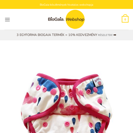
Skip
BioGaia készítmények hivatalos webshopja
to
content
0
3 EGYFORMA BIOGAIA TERMÉK = 10% KEDVEZMÉNY
➡️
RÉSZLETEK!