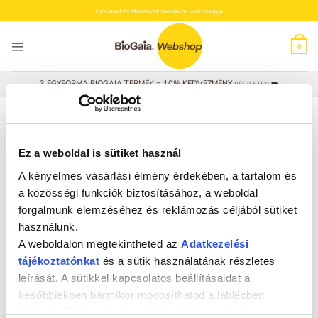
Skip
BioGaia készítmények hivatalos webshopja
to
content
0
3 EGYFORMA BIOGAIA TERMÉK = 10% KEDVEZMÉNY
➡️
RÉSZLETEK!
KEZDŐLAP
/
“KISZÁRADÁS” CÍMKÉVEL RENDELKEZŐ TERMÉKEK
SZŰRÉS
Ez a weboldal is sütiket használ
A kényelmes vásárlási élmény érdekében, a tartalom és
a közösségi funkciók biztosításához, a weboldal
forgalmunk elemzéséhez és reklámozás céljából sütiket
használunk.
A weboldalon megtekintheted az
Adatkezelési
tájékoztatónkat
és a sütik használatának részletes
leírását. A sütikkel kapcsolatos beállításaidat a
későbbiekben bármikor módosíthatod a láblécben
található Süti kezelési beállítások feliratra kattintva.