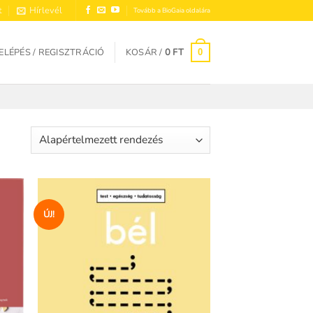
t
Hírlevél
Tovább a BioGaia oldalára
ELÉPÉS / REGISZTRÁCIÓ
KOSÁR /
0
FT
0
ÚJ!