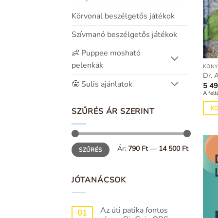
Körvonal beszélgetős játékok
Szívmanó beszélgetős játékok
👶 Puppee mosható
pelenkák
KÖNY
Dr. 
🤓 Sulis ajánlatok
5 4
A felt
K
SZŰRÉS ÁR SZERINT
Min
Max
Ár:
790 Ft
—
14 500 Ft
SZŰRÉS
ár
ár
JÓTANÁCSOK
Az úti patika fontos
01