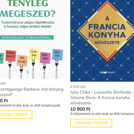
VEK
KÖNYVEK
Szentgyörgyi Barbara: Azt tényleg
Julia Child – Louisette Bertholle 
eszed?
Simone Beck: A francia konyha
00
Ft
művészete
üntetett bruttó árak az áfát tartalmazzák.
10 900
Ft
A feltüntetett bruttó árak az áfát tartalma
OSÁRBA TESZEM
KOSÁRBA TESZEM