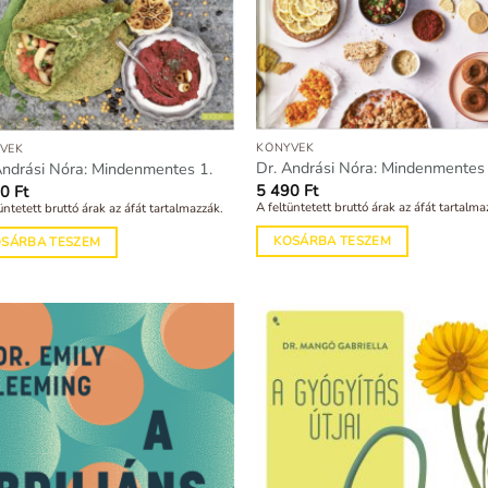
KÖNYVEK
VEK
Dr. Andrási Nóra: Mindenmentes 
Andrási Nóra: Mindenmentes 1.
5 490
Ft
90
Ft
A feltüntetett bruttó árak az áfát tartalma
üntetett bruttó árak az áfát tartalmazzák.
KOSÁRBA TESZEM
OSÁRBA TESZEM