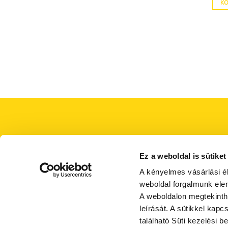
K
Ez a weboldal is sütiket
A kényelmes vásárlási é
weboldal forgalmunk ele
A weboldalon megtekint
leírását. A sütikkel kap
található Süti kezelési be