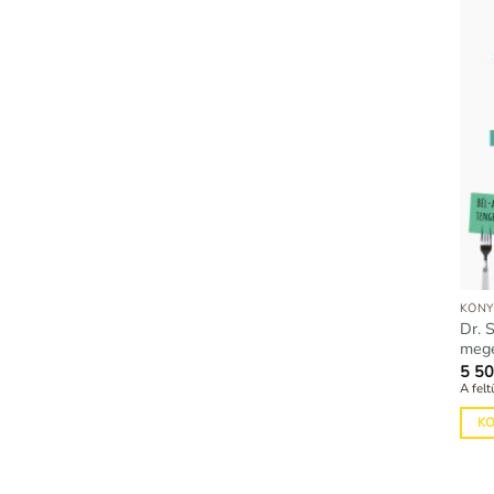
KÖNY
Dr. 
meg
5 5
A felt
K