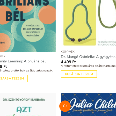
KÖNYVEK
Dr. Mangó Gabriella: A gyógyítás 
VEK
Emily Leeming: A briliáns bél
4 499
Ft
A feltüntetett bruttó árak az áfát tartalma
99
Ft
üntetett bruttó árak az áfát tartalmazzák.
KOSÁRBA TESZEM
OSÁRBA TESZEM
ÚJ!