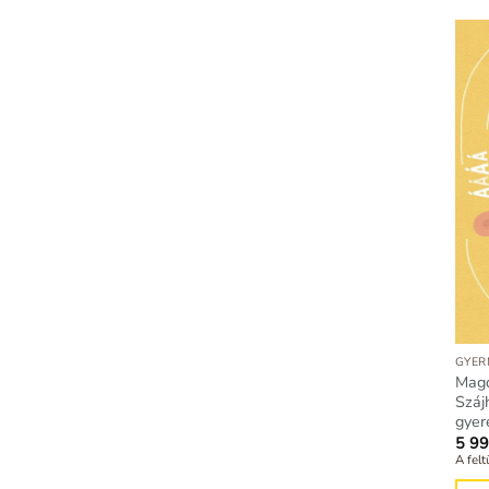
GYER
Magd
Száj
gyer
5 9
A felt