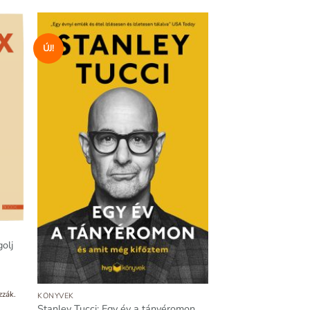
ÚJ!
olj
zzák.
KÖNYVEK
Stanley Tucci: Egy év a tányéromon