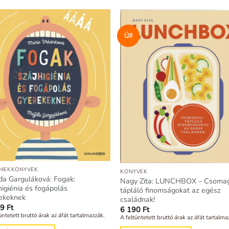
ÚJ!
MEKKÖNYVEK
KÖNYVEK
a Garguláková: Fogak:
Nagy Zita: LUNCHBOX – Csomag
higiénia és fogápolás
tápláló finomságokat az egész
ekeknek
családnak!
99
Ft
6 190
Ft
üntetett bruttó árak az áfát tartalmazzák.
A feltüntetett bruttó árak az áfát tartalma