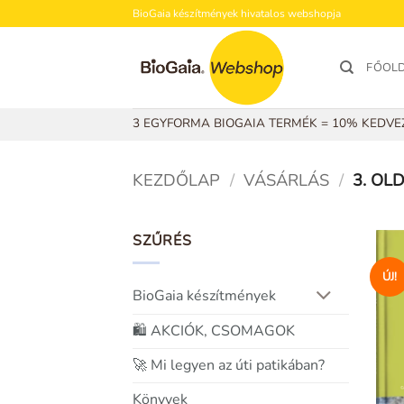
Skip
BioGaia készítmények hivatalos webshopja
to
content
FŐOL
3 EGYFORMA BIOGAIA TERMÉK = 10% KEDV
KEZDŐLAP
/
VÁSÁRLÁS
/
3. OL
SZŰRÉS
ÚJ!
BioGaia készítmények
🛍️ AKCIÓK, CSOMAGOK
🚀 Mi legyen az úti patikában?
Könyvek