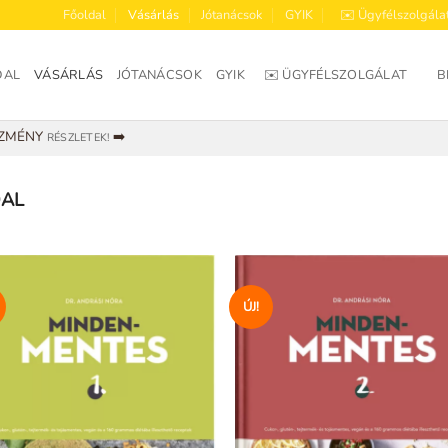
Főoldal
Vásárlás
Jótanácsok
GYIK
✉️ Ügyfélszolgála
DAL
VÁSÁRLÁS
JÓTANÁCSOK
GYIK
✉️ ÜGYFÉLSZOLGÁLAT
B
EZMÉNY
➡️
RÉSZLETEK!
DAL
ÚJ!