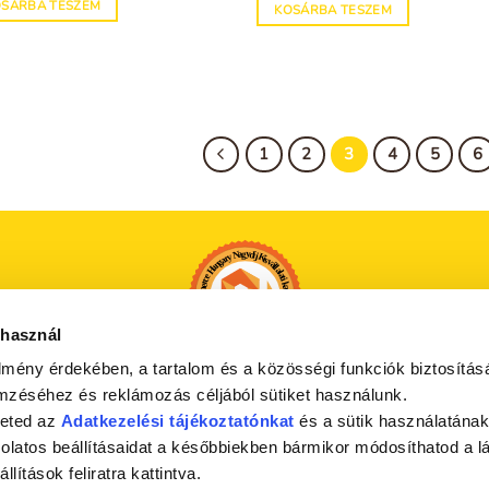
OSÁRBA TESZEM
KOSÁRBA TESZEM
1
2
3
4
5
6
 használ
lmény érdekében, a tartalom és a közösségi funkciók biztosítás
mzéséhez és reklámozás céljából sütiket használunk.
heted az
Adatkezelési tájékoztatónkat
és a sütik használatának
csolatos beállításaidat a későbbiekben bármikor módosíthatod a l
állítások feliratra kattintva.