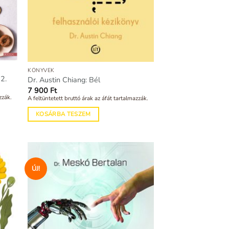
KÖNYVEK
2.
Dr. Austin Chiang: Bél
7 900
Ft
zzák.
A feltüntetett bruttó árak az áfát tartalmazzák.
KOSÁRBA TESZEM
ÚJ!