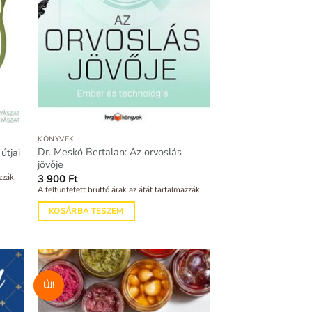
KÖNYVEK
Dr. Meskó Bertalan: Az orvoslás
útjai
jövője
zzák.
3 900
Ft
A feltüntetett bruttó árak az áfát tartalmazzák.
KOSÁRBA TESZEM
ÚJ!