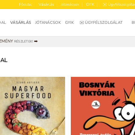
Főoldal
Vásárlás
Jótanácsok
GYIK
✉️ Ügyfélszolgála
DAL
VÁSÁRLÁS
JÓTANÁCSOK
GYIK
✉️ ÜGYFÉLSZOLGÁLAT
B
EZMÉNY
➡️
RÉSZLETEK!
DAL