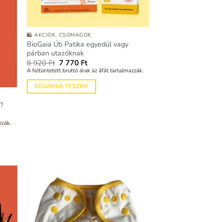
🛍️ AKCIÓK, CSOMAGOK
BioGaia Úti Patika egyedül vagy
párban utazóknak
Original
Current
8 920
Ft
7 770
Ft
price
price
A feltüntetett bruttó árak az áfát tartalmazzák.
was:
is:
8
7
KOSÁRBA TESZEM
920 Ft.
770 Ft.
y?
zzák.