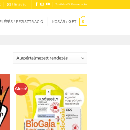
t
Hírlevél
Tovább a BioGaia oldalára
ELÉPÉS / REGISZTRÁCIÓ
KOSÁR /
0
FT
0
Akció!