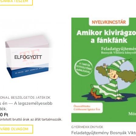
OSÁRBA TESZEM
ELFOGYOTT
ONAL BESZÉLGETŐS JÁTÉKOK
s én — A legszemélyesebb
dék.
00
Ft
üntetett bruttó árak az áfát tartalmazzák.
GYERMEKKÖNYVEK
OVÁBB OLVASOM
Feladatgyűjtemény Bosnyák Viktó