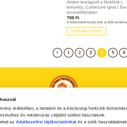
Amikor kivirágzott a fánkfánk c.
könyvhöz, Czirbeszné Ignácz Éva
összeállításában
799
Ft
A feltüntetett bruttó árak az áfát tartalma
KOSÁRBA TESZEM
1
2
3
4
5
6
 használ
lmény érdekében, a tartalom és a közösségi funkciók biztosítás
mzéséhez és reklámozás céljából sütiket használunk.
heted az
Adatkezelési tájékoztatónkat
és a sütik használatának