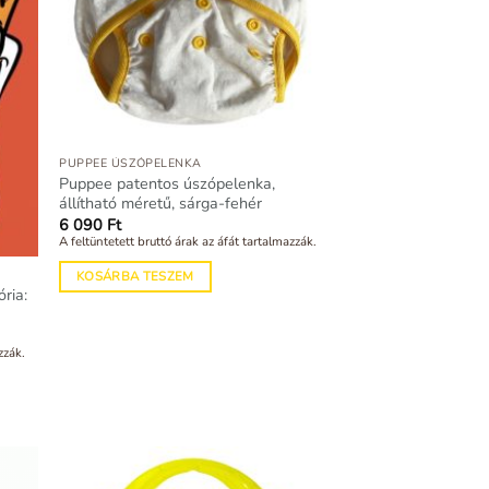
PUPPEE ÚSZÓPELENKA
Puppee patentos úszópelenka,
állítható méretű, sárga-fehér
6 090
Ft
A feltüntetett bruttó árak az áfát tartalmazzák.
KOSÁRBA TESZEM
ria:
zzák.