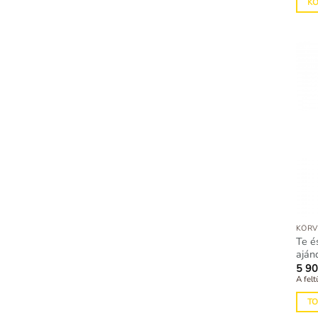
K
KÖRV
Te é
aján
5 9
A felt
T