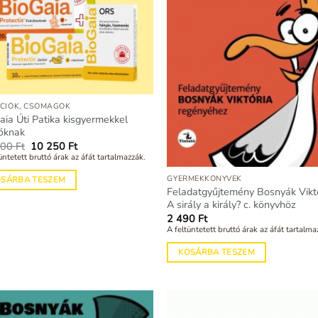
AKCIÓK, CSOMAGOK
aia Úti Patika kisgyermekkel
óknak
Original
Current
900
Ft
10 250
Ft
price
price
üntetett bruttó árak az áfát tartalmazzák.
was:
is:
11
10
GYERMEKKÖNYVEK
OSÁRBA TESZEM
900 Ft.
250 Ft.
Feladatgyűjtemény Bosnyák Viktó
A sirály a király? c. könyvhöz
2 490
Ft
A feltüntetett bruttó árak az áfát tartalma
KOSÁRBA TESZEM