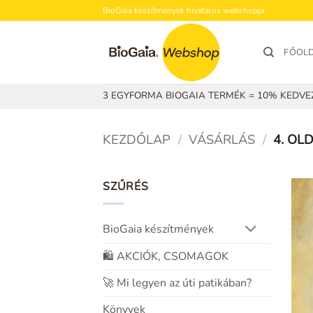
Skip
BioGaia készítmények hivatalos webshopja
to
content
FŐOL
3 EGYFORMA BIOGAIA TERMÉK = 10% KEDV
KEZDŐLAP
/
VÁSÁRLÁS
/
4. OL
SZŰRÉS
BioGaia készítmények
🛍️ AKCIÓK, CSOMAGOK
🚀 Mi legyen az úti patikában?
Könyvek