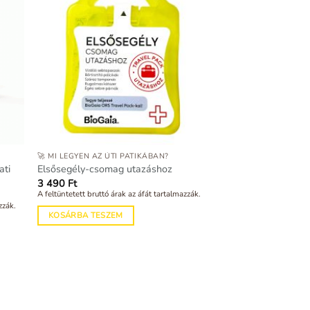
🚀 MI LEGYEN AZ ÚTI PATIKÁBAN?
ati
Elsősegély-csomag utazáshoz
3 490
Ft
A feltüntetett bruttó árak az áfát tartalmazzák.
zzák.
KOSÁRBA TESZEM