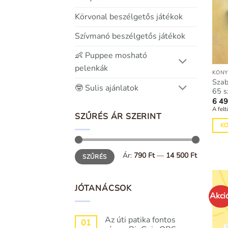
Körvonal beszélgetős játékok
Szívmanó beszélgetős játékok
👶 Puppee mosható
pelenkák
KÖNY
Szab
🤓 Sulis ajánlatok
65 s
6 4
A felt
SZŰRÉS ÁR SZERINT
K
Min
Max
Ár:
790 Ft
—
14 500 Ft
SZŰRÉS
ár
ár
JÓTANÁCSOK
Akci
Az úti patika fontos
01