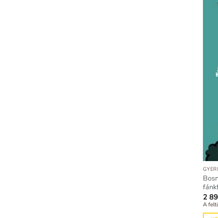
GYER
Bosn
fánk
2 8
A felt