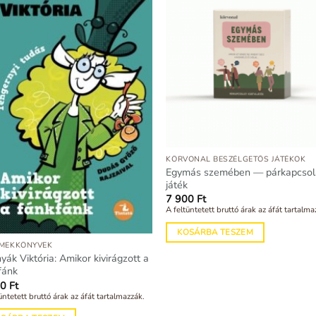
KÖRVONAL BESZÉLGETŐS JÁTÉKOK
Egymás szemében — párkapcsol
játék
7 900
Ft
A feltüntetett bruttó árak az áfát tartalma
KOSÁRBA TESZEM
MEKKÖNYVEK
yák Viktória: Amikor kivirágzott a
fánk
90
Ft
üntetett bruttó árak az áfát tartalmazzák.