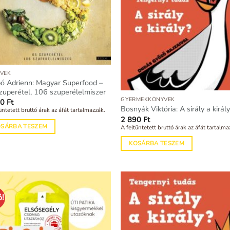
VEK
ó Adrienn: Magyar Superfood –
zuperétel, 106 szuperélelmiszer
GYERMEKKÖNYVEK
90
Ft
Bosnyák Viktória: A sirály a királ
üntetett bruttó árak az áfát tartalmazzák.
2 890
Ft
OSÁRBA TESZEM
A feltüntetett bruttó árak az áfát tartalma
KOSÁRBA TESZEM
ó!