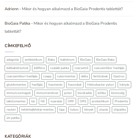
Adrienn
-
Mikor és hogyan alkalmazd a BioGaia Prodentis tablettát?
BioGaia Patika
-
Mikor és hogyan alkalmazd a BioGaia Prodentis
tablettát?
CÍMKEFELHŐ
adagolás
antibiotikum
Baby
baktérium
BioGaia
BioGaia Baby
bélbaktériumok
bélflóra
családi patika
csecsemő
csecsemőkor hasfájás
csecsemőkori hasfájás
csepp
cukormentes
diéta
fertőzések
Gastrus
gluténmentes
hasfájás
hasmenés
használat
Helicobacter pylori
hányás
immuncsomagok
immunrendszer
junior
kiszáradás
kólika
közösség
laktózmentes
láz
NE
nyaralás
ORF
ORS
probiotikum
Prodentis
reuteri
tehéntejfehérje-mentes
tipp
tubus
tények
utazás
útipatika
úti patika
KATEGÓRIÁK