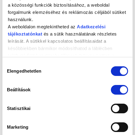
a közösségi funkciók biztosításához, a weboldal
Honlap
forgalmunk elemzéséhez és reklámozás céljából sütiket
használunk.
A weboldalon megtekintheted az
Adatkezelési
A nevem, e-mail címem, és weboldalcímem mentése a
tájékoztatónkat
és a sütik használatának részletes
böngészőben a következő hozzászólásomhoz.
leírását. A sütikkel kapcsolatos beállításaidat a
későbbiekben bármikor módosíthatod a láblécben
található Süti kezelési beállítások feliratra kattintva.
Hozzájárulás
Elengedhetetlen
kiválasztása
A WEBSHOPRÓL
A BioGaia Patika webshopot a Mikrobiom Kft. hozta létre, a BioGaia
Beállítások
hivatalos magyarországi disztribútora, a BG Distribution Hungary Kft.
szakmai támogatásával és jóváhagyásával.
Statisztikai
JÓTANÁCSOK
Marketing
Az úti patika fontos része: BioGaia ORS
01
jún
Nincs