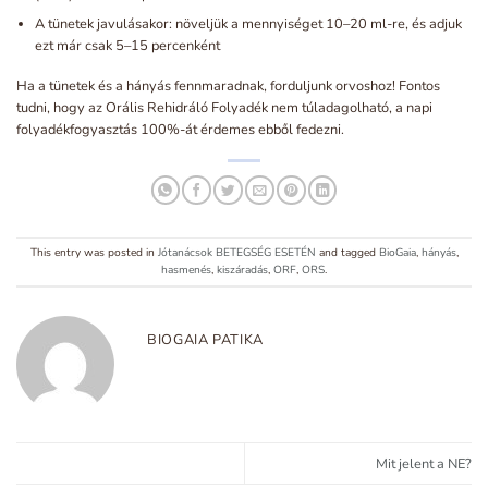
A tünetek javulásakor: növeljük a mennyiséget 10–20 ml-re, és adjuk
ezt már csak 5–15 percenként
Ha a tünetek és a hányás fennmaradnak, forduljunk orvoshoz! Fontos
tudni, hogy az Orális Rehidráló Folyadék nem túladagolható, a napi
folyadékfogyasztás 100%-át érdemes ebből fedezni.
This entry was posted in
Jótanácsok BETEGSÉG ESETÉN
and tagged
BioGaia
,
hányás
,
hasmenés
,
kiszáradás
,
ORF
,
ORS
.
BIOGAIA PATIKA
Mit jelent a NE?