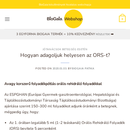
Skip
BioGaia készítmények hivatalos webshopja
to
content
0
3 EGYFORMA BIOGAIA TERMÉK = 10% KEDVEZMÉNY
➡️
RÉSZLETEK!
JÓTANÁCSOK BETEGSÉG ESETÉN
Hogyan adagoljuk helyesen az ORS-t?
POSTED ON
2020.01.03.
BY
BIOGAIA PATIKA
Avagy korszerű folyadékpótlás orális rehidráló folyadékkal
Az ESPGHAN (Európai Gyermek-gasztroenterológiai, Hepatológiai és
Táplálkozástudományi Társaság Táplálkozástudományi Bizottsága)
ajánlása szerint 150–300 ml folyadékot adjunk óránként a betegnek,
mégpedig úgy, hogy:
Az 1. órában legalább 5 ml (1–2 teáskanál) Orális Rehidráló Folyadék
(ORS) bevitele 5 percenként