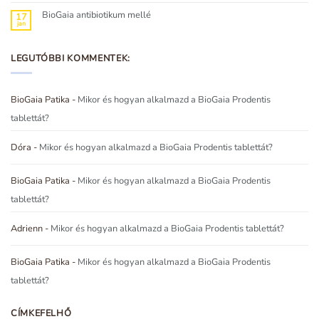
a(z)
Utazás?
BioGaia antibiotikum mellé
17
Nyaralás?
jan
Tudod,
Nincs
mit
hozzászólás
vigyél
a(z)
magaddal?
BioGaia
bejegyzéshez
antibiotikum
LEGUTÓBBI KOMMENTEK:
mellé
bejegyzéshez
BioGaia Patika
-
Mikor és hogyan alkalmazd a BioGaia Prodentis
tablettát?
Dóra
-
Mikor és hogyan alkalmazd a BioGaia Prodentis tablettát?
BioGaia Patika
-
Mikor és hogyan alkalmazd a BioGaia Prodentis
tablettát?
Adrienn
-
Mikor és hogyan alkalmazd a BioGaia Prodentis tablettát?
BioGaia Patika
-
Mikor és hogyan alkalmazd a BioGaia Prodentis
tablettát?
CÍMKEFELHŐ