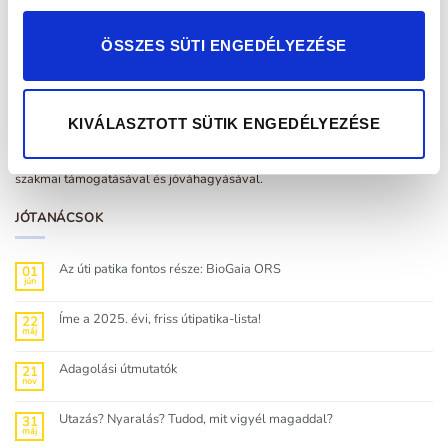
ÖSSZES SÜTI ENGEDÉLYEZÉSE
A WEBSHOPRÓL
KIVÁLASZTOTT SÜTIK ENGEDÉLYEZÉSE
A BioGaia Patika webshopot a Mikrobiom Kft. hozta létre, a BioGaia
hivatalos magyarországi disztribútora, a BG Distribution Hungary Kft.
szakmai támogatásával és jóváhagyásával.
JÓTANÁCSOK
Az úti patika fontos része: BioGaia ORS
01
jún
Nincs
hozzászólás
a(z)
Az
Íme a 2025. évi, friss útipatika-lista!
22
úti
máj
patika
Nincs
fontos
hozzászólás
része:
a(z)
BioGaia
Íme
Adagolási útmutatók
21
ORS
a
nov
bejegyzéshez
2025.
Nincs
évi,
hozzászólás
friss
a(z)
útipatika-
Adagolási
Utazás? Nyaralás? Tudod, mit vigyél magaddal?
31
lista!
útmutatók
máj
bejegyzéshez
bejegyzéshez
Nincs
hozzászólás