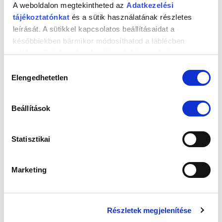
A weboldalon megtekintheted az
Adatkezelési
tájékoztatónkat
és a sütik használatának részletes
leírását. A sütikkel kapcsolatos beállításaidat a
későbbiekben bármikor módosíthatod a láblécben
található Süti kezelési beállítások feliratra kattintva.
Hozzájárulás
Név
*
Elengedhetetlen
kiválasztása
Beállítások
E-mail cím
*
Statisztikai
Honlap
Marketing
A nevem, e-mail címem, és weboldalcímem mentése a
Részletek megjelenítése
böngészőben a következő hozzászólásomhoz.