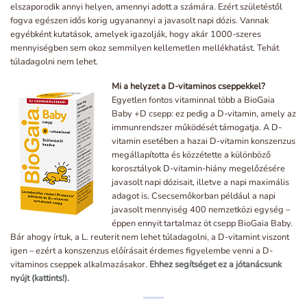
elszaporodik annyi helyen, amennyi adott a számára. Ezért születéstől
fogva egészen idős korig ugyanannyi a javasolt napi dózis. Vannak
egyébként kutatások, amelyek igazolják, hogy akár 1000-szeres
mennyiségben sem okoz semmilyen kellemetlen mellékhatást. Tehát
túladagolni nem lehet.
Mi a helyzet a D-vitaminos cseppekkel?
Egyetlen fontos vitaminnal több a BioGaia
Baby +D csepp: ez pedig a D-vitamin, amely az
immunrendszer működését támogatja. A D-
vitamin esetében a hazai D-vitamin konszenzus
megállapította és közzétette a különböző
korosztályok D-vitamin-hiány megelőzésére
javasolt napi dózisait, illetve a napi maximális
adagot is. Csecsemőkorban például a napi
javasolt mennyiség 400 nemzetközi egység –
éppen ennyit tartalmaz öt csepp BioGaia Baby.
Bár ahogy írtuk, a L. reuterit nem lehet túladagolni, a D-vitamint viszont
igen – ezért a konszenzus előírásait érdemes figyelembe venni a D-
vitaminos cseppek alkalmazásakor.
Ehhez segítséget ez a jótanácsunk
nyújt (kattints!).