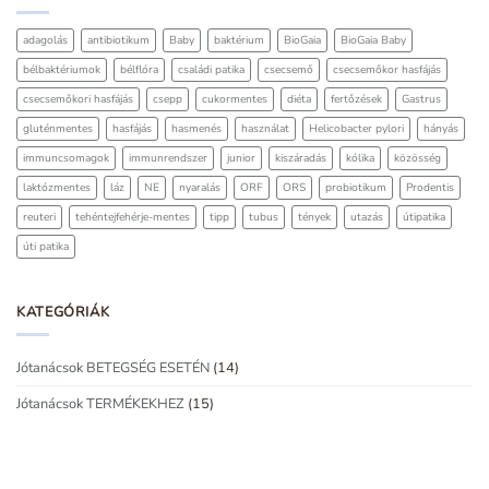
adagolás
antibiotikum
Baby
baktérium
BioGaia
BioGaia Baby
bélbaktériumok
bélflóra
családi patika
csecsemő
csecsemőkor hasfájás
csecsemőkori hasfájás
csepp
cukormentes
diéta
fertőzések
Gastrus
gluténmentes
hasfájás
hasmenés
használat
Helicobacter pylori
hányás
immuncsomagok
immunrendszer
junior
kiszáradás
kólika
közösség
laktózmentes
láz
NE
nyaralás
ORF
ORS
probiotikum
Prodentis
reuteri
tehéntejfehérje-mentes
tipp
tubus
tények
utazás
útipatika
úti patika
KATEGÓRIÁK
Jótanácsok BETEGSÉG ESETÉN
(14)
Jótanácsok TERMÉKEKHEZ
(15)