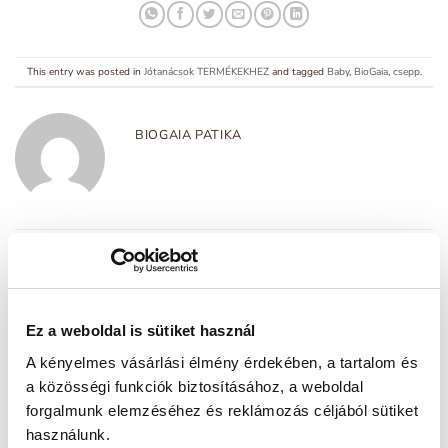
This entry was posted in
Jótanácsok TERMÉKEKHEZ
and tagged
Baby
,
BioGaia
,
csepp
.
BIOGAIA PATIKA
Mennyi D-vitamint szedjünk
Antibiotikum kisokos
naponta?
Ez a weboldal is sütiket használ
Vélemény, hozzászólás?
A kényelmes vásárlási élmény érdekében, a tartalom és
Az e-mail címet nem tesszük közzé.
A kötelező mezőket
*
a közösségi funkciók biztosításához, a weboldal
karakterrel jelöltük
forgalmunk elemzéséhez és reklámozás céljából sütiket
Hozzászólás
*
használunk.