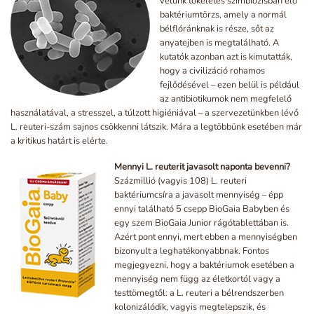
velünk tökéletes szimbiózisban élő
baktériumtörzs, amely a normál
bélflóránknak is része, sőt az
anyatejben is megtalálható. A
kutatók azonban azt is kimutatták,
hogy a civilizáció rohamos
fejlődésével – ezen belül is például
az antibiotikumok nem megfelelő
használatával, a stresszel, a túlzott higiéniával – a szervezetünkben lévő
L. reuteri-szám sajnos csökkenni látszik. Mára a legtöbbünk esetében már
a kritikus határt is elérte.
Mennyi L. reuterit javasolt naponta bevenni?
Százmillió (vagyis 108) L. reuteri
baktériumcsíra a javasolt mennyiség – épp
ennyi található 5 csepp BioGaia Babyben és
egy szem BioGaia Junior rágótablettában is.
Azért pont ennyi, mert ebben a mennyiségben
bizonyult a leghatékonyabbnak. Fontos
megjegyezni, hogy a baktériumok esetében a
mennyiség nem függ az életkortól vagy a
testtömegtől: a L. reuteri a bélrendszerben
kolonizálódik, vagyis megtelepszik, és